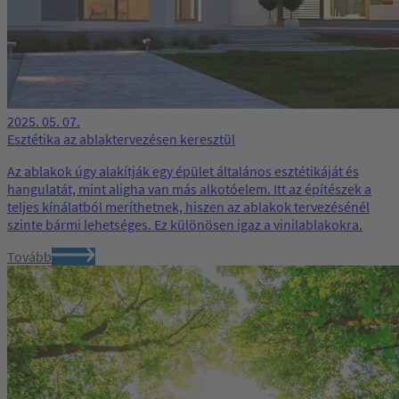
2025. 05. 07.
Esztétika az ablaktervezésen keresztül
Az ablakok úgy alakítják egy épület általános esztétikáját és
hangulatát, mint aligha van más alkotóelem. Itt az építészek a
teljes kínálatból meríthetnek, hiszen az ablakok tervezésénél
szinte bármi lehetséges. Ez különösen igaz a vinilablakokra.
Tovább