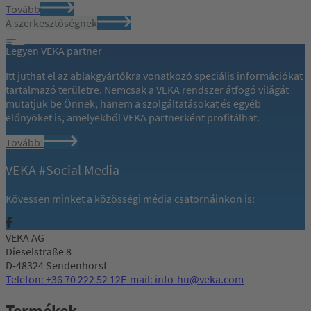
Tovább
A szerkesztőségnek
Legyen VEKA partner
Itt juthat el az ablakgyártókra vonatkozó speciális információkat
tartalmazó területre. Nemcsak a VEKA rendszer átfogó világát
mutatjuk be Önnek, hanem a szolgáltatásokat és egyéb
előnyöket is, amelyekből VEKA partnerként profitálhat.
Tovább!
VEKA #Social Media
Kövessen minket a közösségi média csatornáinkon is:
VEKA AG
Dieselstraße 8
D-48324 Sendenhorst
Telefon: +36 70 222 52 12
E-mail: info-hu@veka.com
Termékek