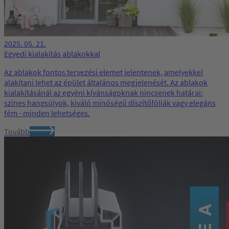
2025. 05. 21.
Egyedi kialakítás ablakokkal
Az ablakok fontos tervezési elemet jelentenek, amelyekkel
alakítani lehet az épület általános megjelenését. Az ablakok
kialakításánál az egyéni kívánságoknak nincsenek határai:
színes hangsúlyok, kiváló minőségű díszítőfóliák vagy elegáns
fém - minden lehetséges.
Tovább