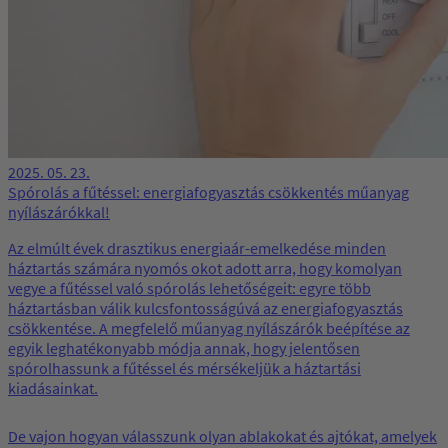
2025. 05. 23.
Spórolás a fűtéssel: energiafogyasztás csökkentés műanyag
nyílászárókkal!
Az elmúlt évek drasztikus energiaár-emelkedése minden
háztartás számára nyomós okot adott arra, hogy komolyan
vegye a fűtéssel való spórolás lehetőségeit: egyre több
háztartásban válik kulcsfontosságúvá az energiafogyasztás
csökkentése. A megfelelő műanyag nyílászárók beépítése az
egyik leghatékonyabb módja annak, hogy jelentősen
spórolhassunk a fűtéssel és mérsékeljük a háztartási
kiadásainkat.
De vajon hogyan válasszunk olyan ablakokat és ajtókat, amelyek