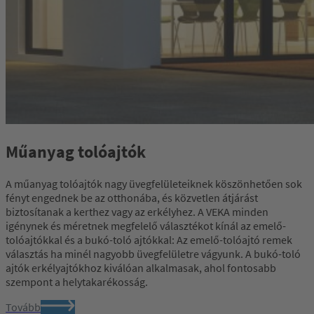
Műanyag tolóajtók
A műanyag tolóajtók nagy üvegfelületeiknek köszönhetően sok
fényt engednek be az otthonába, és közvetlen átjárást
biztosítanak a kerthez vagy az erkélyhez. A VEKA minden
igénynek és méretnek megfelelő választékot kínál az emelő-
tolóajtókkal és a bukó-toló ajtókkal: Az emelő-tolóajtó remek
választás ha minél nagyobb üvegfelületre vágyunk. A bukó-toló
ajtók erkélyajtókhoz kiválóan alkalmasak, ahol fontosabb
szempont a helytakarékosság.
Tovább