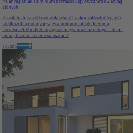
Műanyag ablak alumínium borítással​: így ötvözheti a 2 anyag
előnyeit!
Ha valaha tervezett már ablakcserét, akkor valószínűleg már
találkozott a műanyag vagy alumínium ablak dilemma
kérdésével. Mindkét anyagnak megvannak az előnyei – de mi
lenne, ha nem kellene választani?
Tovább