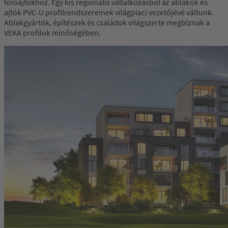
tolóajtókhoz. Egy kis regionális vállalkozásból az ablakok és
ajtók PVC-U profilrendszereinek világpiaci vezetőjévé váltunk.
Ablakgyártók, építészek és családok világszerte megbíznak a
VEKA profilok minőségében.