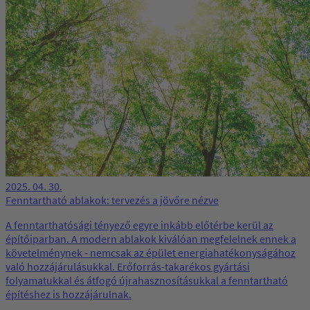
2025. 04. 30.
Fenntartható ablakok: tervezés a jövőre nézve
A fenntarthatósági tényező egyre inkább előtérbe kerül az
építőiparban. A modern ablakok kiválóan megfelelnek ennek a
követelménynek - nemcsak az épület energiahatékonyságához
való hozzájárulásukkal. Erőforrás-takarékos gyártási
folyamatukkal és átfogó újrahasznosításukkal a fenntartható
építéshez is hozzájárulnak.