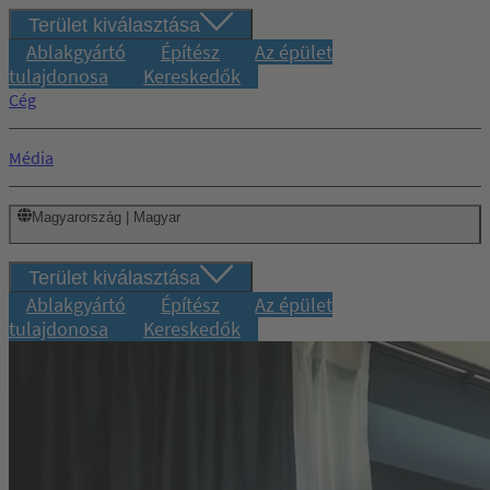
Terület kiválasztása
Ablakgyártó
Építész
Az épület
tulajdonosa
Kereskedők
Cég
Média
Magyarország | Magyar
Terület kiválasztása
Ablakgyártó
Építész
Az épület
tulajdonosa
Kereskedők