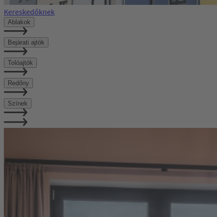
Kereskedőknek
Ablakok
Bejárati ajtók
Tolóajtók
Redőny
Színek