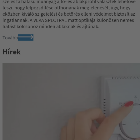
széles fa hatásű műanyag ajtó- és ablakprofil választék lehetővé
teszi, hogy felpezsdítése otthonának megjelenését, úgy, hogy
eközben kiváló szigetelést és betörés elleni védelmet biztosít az
ingatlannak. A VEKA SPECTRAL matt optikája különösen nemes
hatást kölcsönöz minden ablaknak és ajtónak.
Tovább
Hírek