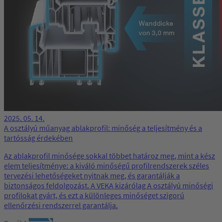
2025. 05. 14.
A osztályú műanyag ablakprofil: minőség a teljesítmény és a
tartósság érdekében
Az ablakprofil minősége sokkal többet határoz meg, mint a kész
elem teljesítménye: a kiváló minőségű profilrendszerek széles
tervezési lehetőségeket nyitnak meg, és garantálják a
biztonságos feldolgozást. A VEKA kizárólag A osztályú minőségi
profilokat gyárt, és ezt a különleges minőséget szigorú
ellenőrzési rendszerrel garantálja.