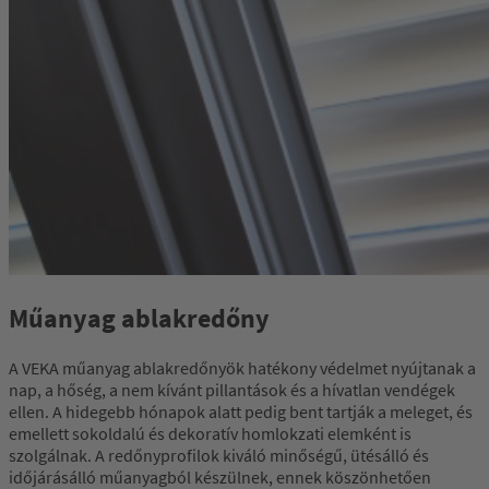
Műanyag ablakredőny
A VEKA műanyag ablakredőnyök hatékony védelmet nyújtanak a
nap, a hőség, a nem kívánt pillantások és a hívatlan vendégek
ellen. A hidegebb hónapok alatt pedig bent tartják a meleget, és
emellett sokoldalú és dekoratív homlokzati elemként is
szolgálnak. A redőnyprofilok kiváló minőségű, ütésálló és
időjárásálló műanyagból készülnek, ennek köszönhetően