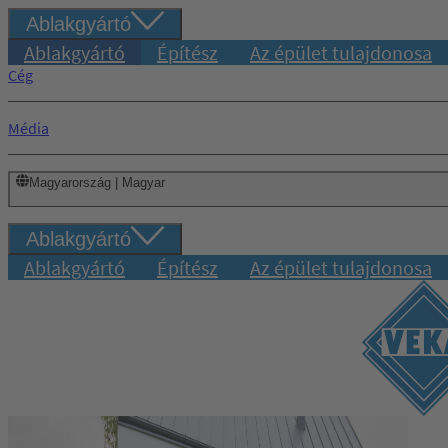
Ablakgyártó
Ablakgyártó
Építész
Az épület tulajdonosa
Cég
Média
Magyarország | Magyar
Ablakgyártó
Ablakgyártó
Építész
Az épület tulajdonosa
Bejelentkezés