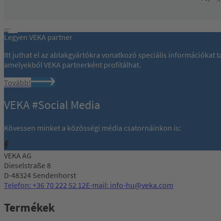
Legyen VEKA partner
Itt juthat el az ablakgyártókra vonatkozó speciális információkat
amelyekből VEKA partnerként profitálhat.
Tovább!
VEKA #Social Media
Kövessen minket a közösségi média csatornáinkon is:
VEKA AG
Dieselstraße 8
D-48324 Sendenhorst
Telefon: +36 70 222 52 12
E-mail: info-hu@veka.com
Termékek