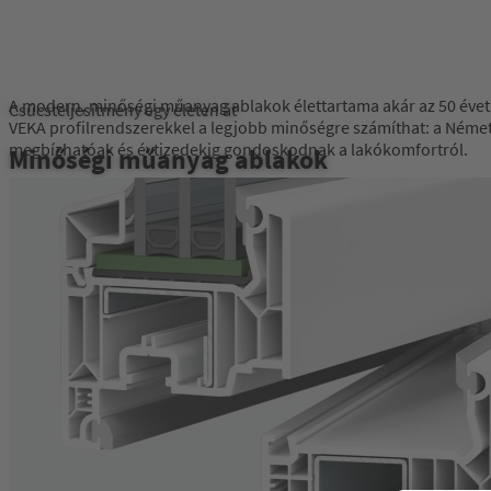
A modern, minőségi műanyag ablakok élettartama akár az 50 évet i
Csúcsteljesítmény egy életen át
VEKA profilrendszerekkel a legjobb minőségre számíthat: a Német
megbízhatóak és évtizedekig gondoskodnak a lakókomfortról.
Minőségi műanyag ablakok