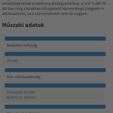
lehetőséget kínál a hatékony ablakgyártáshoz. A SOFTLINE 70
AD-ban még a kiválóan hőszigetelő háromrétegű üvegezés is
alkalmazható, ha a szárnyméretek nem túl nagyok.
Műszaki adatok
Beépítési mélység
70 mm
Min. nézetszélesség
Fix mező: 58 mm
BLR+FLG: 99 mm