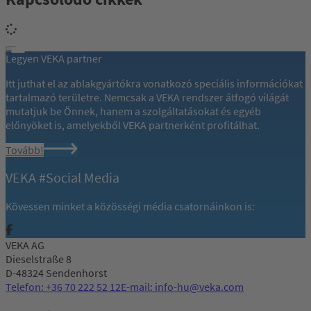
Legyen VEKA partner
Itt juthat el az ablakgyártókra vonatkozó speciális információkat
tartalmazó területre. Nemcsak a VEKA rendszer átfogó világát
mutatjuk be Önnek, hanem a szolgáltatásokat és egyéb
előnyöket is, amelyekből VEKA partnerként profitálhat.
Tovább!
VEKA #Social Media
Kövessen minket a közösségi média csatornáinkon is:
VEKA AG
Dieselstraße 8
D-48324 Sendenhorst
Telefon: +36 70 222 52 12
E-mail: info-hu@veka.com