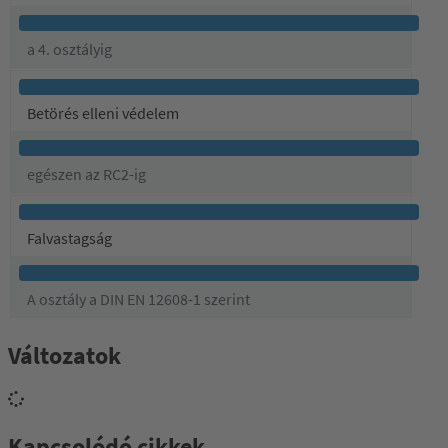
a 4. osztályig
Betörés elleni védelem
egészen az RC2-ig
Falvastagság
A osztály a DIN EN 12608-1 szerint
Változatok
Kapcsolódó cikkek