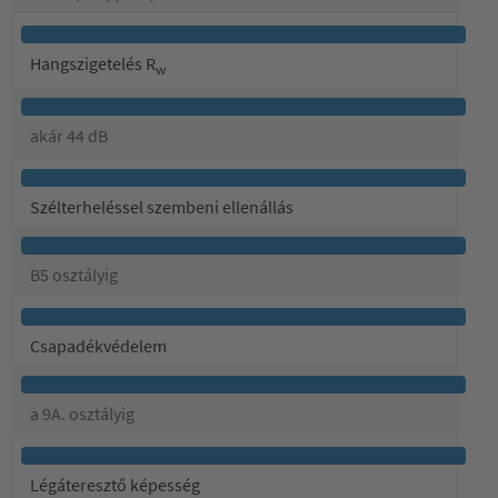
Hangszigetelés R
w
akár 44 dB
Szélterheléssel szembeni ellenállás
B5 osztályig
Csapadékvédelem
a 9A. osztályig
Légáteresztő képesség