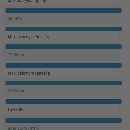
Max. üvegvastagság
42 mm
Max. szárnyszélesség
1400 mm
Max. szárnymagasság
2400 mm
U
-érték
f
akár 1,3 W/(m²K)