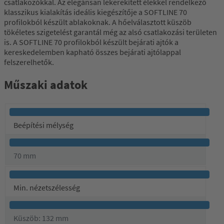
csatlakozókkal. Az elegánsan lekerekített élekkel rendelkező
klasszikus kialakítás ideális kiegészítője a SOFTLINE 70
profilokból készült ablakoknak. A hőelválasztott küszöb
tökéletes szigetelést garantál még az alsó csatlakozási területen
is. A SOFTLINE 70 profilokból készült bejárati ajtók a
kereskedelemben kapható összes bejárati ajtólappal
felszerelhetők.
Műszaki adatok
Beépítési mélység
70 mm
Min. nézetszélesség
Küszöb: 132 mm