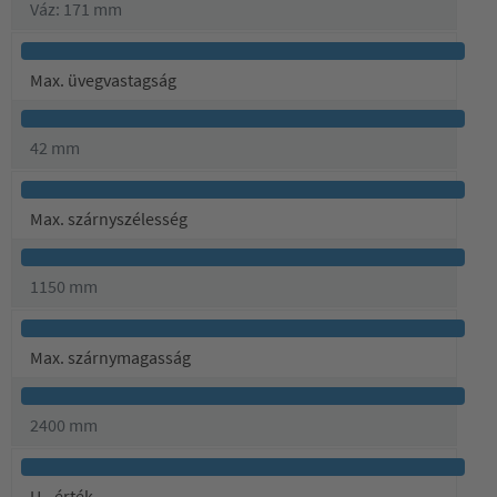
Váz: 171 mm
Max. üvegvastagság
42 mm
Max. szárnyszélesség
1150 mm
Max. szárnymagasság
2400 mm
U
-érték