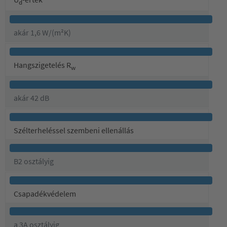
d
akár 1,6 W/(m²K)
Hangszigetelés R
w
akár 42 dB
Szélterheléssel szembeni ellenállás
B2 osztályig
Csapadékvédelem
a 3A osztályig