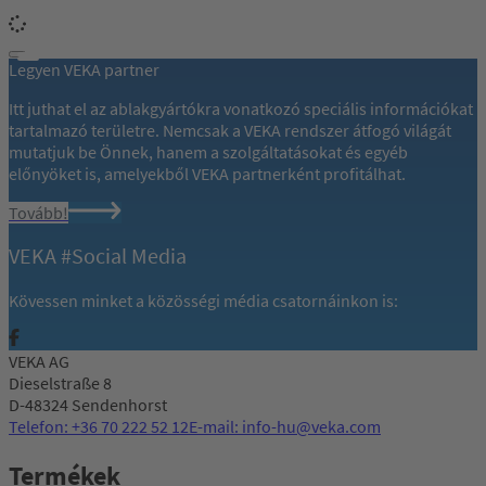
Legyen VEKA partner
Itt juthat el az ablakgyártókra vonatkozó speciális információkat
tartalmazó területre. Nemcsak a VEKA rendszer átfogó világát
mutatjuk be Önnek, hanem a szolgáltatásokat és egyéb
előnyöket is, amelyekből VEKA partnerként profitálhat.
Tovább!
VEKA #Social Media
Kövessen minket a közösségi média csatornáinkon is:
VEKA AG
Dieselstraße 8
D-48324 Sendenhorst
Telefon: +36 70 222 52 12
E-mail: info-hu@veka.com
Termékek