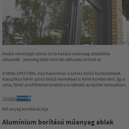
Kiváló minőségű színes és fa hatású műanyag ablakfólia
választék - jelenleg több mint 60 változato érhető el.
A VEKA SPECTRAL-hoz hasonlóan a színes külső burkolatokat
klasszikus fehér színű belső elemekkel is lehet kombinálni. Így a
sima, fehér profilfelület továbbra is látható az épület belsejében.
Tovább
Két anyag kombinációja
Alumínium borítású műanyag ablak