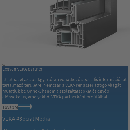
Legyen VEKA partner
Itt juthat el az ablakgyártókra vonatkozó speciális információkat
tartalmazó területre. Nemcsak a VEKA rendszer átfogó világát
mutatjuk be Önnek, hanem a szolgáltatásokat és egyéb
előnyöket is, amelyekből VEKA partnerként profitálhat.
Tovább!
VEKA #Social Media