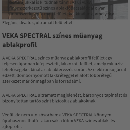
textúrájukkal is ki tudnak tűnni. Az új VEKA
finomszerkezetű színes ablakfóliacsaláddal olyan
finomszerkezetű, matt felületeket kínálunk, amelyek a
porszórt alumínium ablakokhoz hasonló látványvilágot
Elegáns, divatos, ultramatt felülettel
nyújtanak.
VEKA SPECTRAL színes műanyag
A VEKA Feinstruktur felületek kiválóan illeszkednek a
ablakprofil
modern építészeti stílusokhoz, és kiválóan
reprezentálják a legújabb színes nyílászáró trendeket -
ezért is számítanak népszerű választásnak.
A VEKA SPECTRAL színes műanyag ablakprofil felület egy
teljesen újonnan kifejlesztett, lakkozott felület, amely exkluzív
lehetőségeket kínál az ablaktervezés során. Az elektronsugárral
Tovább
edzett, dombornyomott lakkréteggel ellátott többrétegű
szerkezet már önmagában is forradalmi.
A VEKA SPECTRAL ultramatt megjelenést, bársonyos tapintást és
bizonyítottan tartós színt biztosít az ablakoknak.
Védül, de nem utolsósorban: a VEKA SPECTRAL könnyen
újrahasznosítható - akárcsak a többi VEKA színes ablak- és
ajtóprofil.