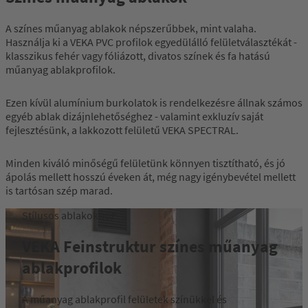
A színes műanyag ablakok népszerűbbek, mint valaha.
Használja ki a VEKA PVC profilok egyedülálló felületválasztékát -
klasszikus fehér vagy fóliázott, divatos színek és fa hatású
műanyag ablakprofilok.
Ezen kívül alumínium burkolatok is rendelkezésre állnak számos
egyéb ablak dizájnlehetőséghez - valamint exkluzív saját
fejlesztésünk, a lakkozott felületű VEKA SPECTRAL.
Minden kiváló minőségű felületünk könnyen tisztítható, és jó
ápolás mellett hosszú éveken át, még nagy igénybevétel mellett
is tartósan szép marad.
Stílusos ablakokhoz
VEKA Feinstruktur színes műanyag
ablakprofilok
A műanyag ablakprofil felületek színükkel és