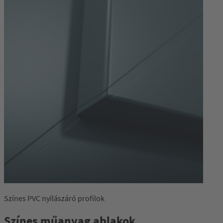
Színes PVC nyílászáró profilok
Színes műanyag ablakok