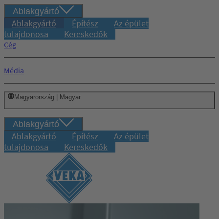
Ablakgyártó
Ablakgyártó
Építész
Az épület
tulajdonosa
Kereskedők
Cég
Média
Magyarország | Magyar
Ablakgyártó
Ablakgyártó
Építész
Az épület
tulajdonosa
Kereskedők
Bejelentkezés