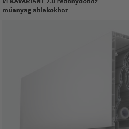
VEKAVARIANT 2.0 redőnydoboz
műanyag ablakokhoz