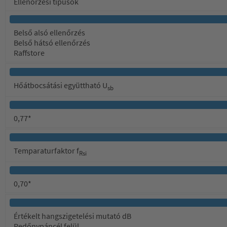
Ellenőrzési típusok
Belső alsó ellenőrzés
Belső hátsó ellenőrzés
Raffstore
Hőátbocsátási együttható U
sb
0,77*
Temparaturfaktor f
Rsi
0,70*
Értékelt hangszigetelési mutató dB
Redőnypáncél felül