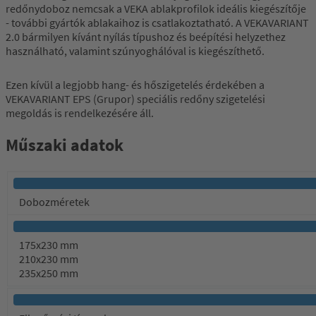
redőnydoboz nemcsak a VEKA ablakprofilok ideális kiegészítője
- további gyártók ablakaihoz is csatlakoztatható. A VEKAVARIANT
2.0 bármilyen kívánt nyílás típushoz és beépítési helyzethez
használható, valamint szúnyoghálóval is kiegészíthető.
Ezen kívül a legjobb hang- és hőszigetelés érdekében a
VEKAVARIANT EPS (Grupor) speciális redőny szigetelési
megoldás is rendelkezésére áll.
Műszaki adatok
Dobozméretek
175x230 mm
210x230 mm
235x250 mm