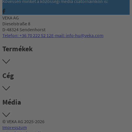
Kövessen minket a közösségi média csatornáinkon is:
VEKA AG
Dieselstraße 8
D-48324 Sendenhorst
Telefon: +36 70 222 52 12
E-mail: info-hu@veka.com
Termékek
Cég
Média
© VEKA AG 2025-2026
Impresszum