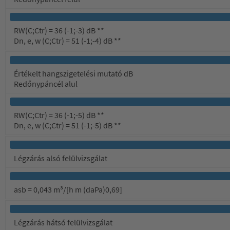
RW(C;Ctr) = 36 (-1;-3) dB **
Dn, e, w (C;Ctr) = 51 (-1;-4) dB **
Értékelt hangszigetelési mutató dB
Redőnypáncél alul
RW(C;Ctr) = 36 (-1;-5) dB **
Dn, e, w (C;Ctr) = 51 (-1;-5) dB **
Légzárás alsó felülvizsgálat
asb = 0,043 m³/[h m (daPa)0,69]
Légzárás hátsó felülvizsgálat