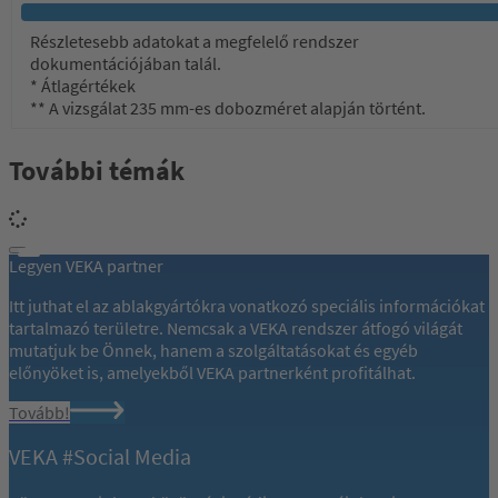
Részletesebb adatokat a megfelelő rendszer
dokumentációjában talál.
* Átlagértékek
** A vizsgálat 235 mm-es dobozméret alapján történt.
További témák
Legyen VEKA partner
Itt juthat el az ablakgyártókra vonatkozó speciális információkat
tartalmazó területre. Nemcsak a VEKA rendszer átfogó világát
mutatjuk be Önnek, hanem a szolgáltatásokat és egyéb
előnyöket is, amelyekből VEKA partnerként profitálhat.
Tovább!
VEKA #Social Media