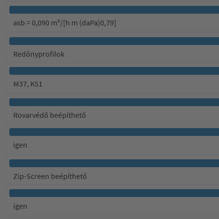
asb = 0,090 m³/[h m (daPa)0,79]
Redőnyprofilok
M37, K51
Rovarvédő beépíthető
igen
Zip-Screen beépíthető
igen