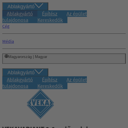
Ablakgyártó
Ablakgyártó
Építész
Az épület
tulajdonosa
Kereskedők
Cég
Média
Magyarország | Magyar
Ablakgyártó
Ablakgyártó
Építész
Az épület
tulajdonosa
Kereskedők
Bejelentkezés