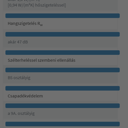
[0,94 W/(m²K) hőszigeteléssel]
Hangszigetelés R
w
akár 47 dB
Szélterheléssel szembeni ellenállás
B5 osztályig
Csapadékvédelem
a 9A. osztályig