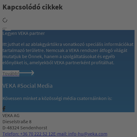
Kapcsolódó cikkek
Legyen VEKA partner
Itt juthat el az ablakgyártókra vonatkozó speciális információkat
tartalmazó területre. Nemcsak a VEKA rendszer átfogó világát
mutatjuk be Önnek, hanem a szolgáltatásokat és egyéb
előnyöket is, amelyekből VEKA partnerként profitálhat.
Tovább!
VEKA #Social Media
Kövessen minket a közösségi média csatornáinkon is:
VEKA AG
Dieselstraße 8
D-48324 Sendenhorst
Telefon: +36 70 222 52 12
E-mail: info-hu@veka.com