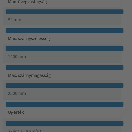
Max. üvegvastagság
54 mm
Max. szárnyszélesség
1400 mm
Max. szárnymagasság
2500 mm
U
-érték
f
akár 1,0 W/(m²K)