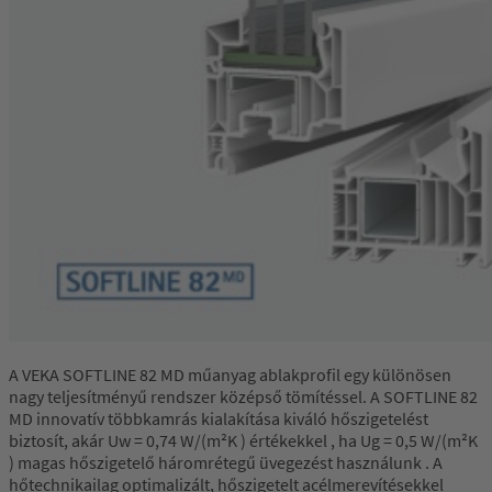
A VEKA SOFTLINE 82 MD műanyag ablakprofil egy különösen
nagy teljesítményű rendszer középső tömítéssel. A SOFTLINE 82
MD innovatív többkamrás kialakítása kiváló hőszigetelést
biztosít, akár Uw = 0,74 W/(m²K ) értékekkel , ha Ug = 0,5 W/(m²K
) magas hőszigetelő háromrétegű üvegezést használunk . A
hőtechnikailag optimalizált, hőszigetelt acélmerevítésekkel