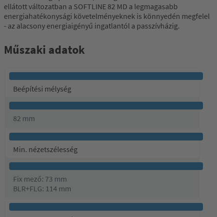
ellátott változatban a SOFTLINE 82 MD a legmagasabb
energiahatékonysági követelményeknek is könnyedén megfelel
- az alacsony energiaigényű ingatlantól a passzívházig.
Műszaki adatok
Beépítési mélység
82 mm
Min. nézetszélesség
Fix mező: 73 mm
BLR+FLG: 114 mm