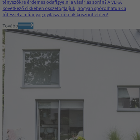
tényezőkre érdemes odafigyelni a vásárlás során? A VEKA
következő cikkében összefoglaljuk, hogyan spórolhatunk a
fűtéssel a műanyag nyílászáróknak köszönhetően!
Tovább