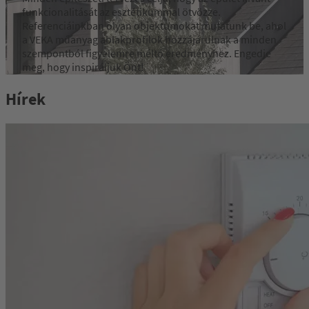
funkcionalitását az esztétikummal ötvözze.
Referenciáinkban olyan objektumokat mutatunk be, ahol
a VEKA műanyag ablakprofilok hozzájárulnak a minden
szempontból figyelemre méltó eredményhez. Engedje
meg, hogy inspiráljuk Önt!
Hírek
Referenciák