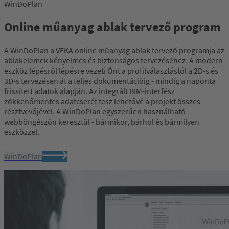
WinDoPlan
Online műanyag ablak tervező program
A WinDoPlan a VEKA online műanyag ablak tervező programja az
ablakelemek kényelmes és biztonságos tervezéséhez. A modern
eszköz lépésről lépésre vezeti Önt a profilválasztástól a 2D-s és
3D-s tervezésen át a teljes dokumentációig - mindig a naponta
frissített adatok alapján. Az integrált BIM-interfész
zökkenőmentes adatcserét tesz lehetővé a projekt összes
résztvevőjével. A WinDoPlan egyszerűen használható
webböngészőn keresztül - bármikor, bárhol és bármilyen
eszközzel.
WinDoPlan