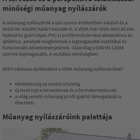
minőségi műanyag nyílászárók
A műanyag nyílászárók a szó szoros értelmében a külső és a
belső tér közötti határt mossák el. A VEKA már több mint 50 éve
fejleszt és gyárt olyan PVC-U profilrendszereket ablakokhoz és
ajtókhoz, amelyek megfelelnek a legmagasabb esztétikai és
funkcionális követelményeknek - kizárólag a DIN EN 12608
szerinti legmagasabb, A osztályú minőségben.
Miért válassza építészként a VEKA műanyag nyílászárókat?
tökéletesség az utolsó részletig
új teret nyit a tervezésnek és a formatervezésnek
a világ vezető műanyag profil gyártó támogatását is
élvezheti.
Műanyag nyílászáróink palettája