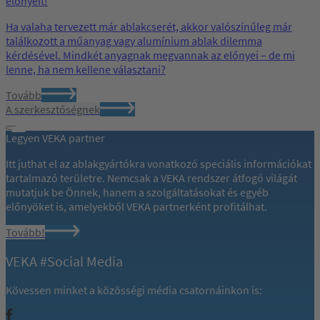
előnyeit!
Ha valaha tervezett már ablakcserét, akkor valószínűleg már
találkozott a műanyag vagy alumínium ablak dilemma
kérdésével. Mindkét anyagnak megvannak az előnyei – de mi
lenne, ha nem kellene választani?
Tovább
A szerkesztőségnek
Legyen VEKA partner
Itt juthat el az ablakgyártókra vonatkozó speciális információkat
tartalmazó területre. Nemcsak a VEKA rendszer átfogó világát
mutatjuk be Önnek, hanem a szolgáltatásokat és egyéb
előnyöket is, amelyekből VEKA partnerként profitálhat.
Tovább!
VEKA #Social Media
Kövessen minket a közösségi média csatornáinkon is: