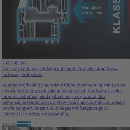
2025. 05. 14.
A osztályú műanyag ablakprofil: minőség a teljesítmény és a
tartósság érdekében
Az ablakprofil minősége sokkal többet határoz meg, mint a kész
elem teljesítménye: a kiváló minőségű profilrendszerek széles
tervezési lehetőségeket nyitnak meg, és garantálják a
biztonságos feldolgozást. A VEKA kizárólag A osztályú minőségi
profilokat gyárt, és ezt a különleges minőséget szigorú
ellenőrzési rendszerrel garantálja.
Tovább