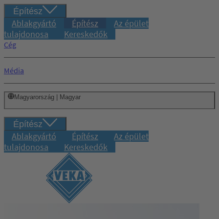
Építész
Ablakgyártó
Építész
Az épület
tulajdonosa
Kereskedők
Cég
Média
Magyarország | Magyar
Építész
Ablakgyártó
Építész
Az épület
tulajdonosa
Kereskedők
Bejelentkezés