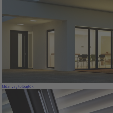
Műanyag tolóajtók