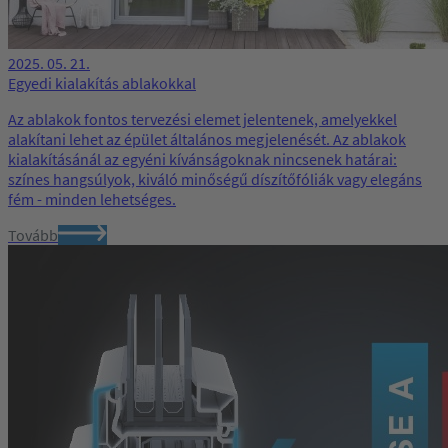
2025. 05. 21.
Egyedi kialakítás ablakokkal
Az ablakok fontos tervezési elemet jelentenek, amelyekkel
alakítani lehet az épület általános megjelenését. Az ablakok
kialakításánál az egyéni kívánságoknak nincsenek határai:
színes hangsúlyok, kiváló minőségű díszítőfóliák vagy elegáns
fém - minden lehetséges.
Tovább