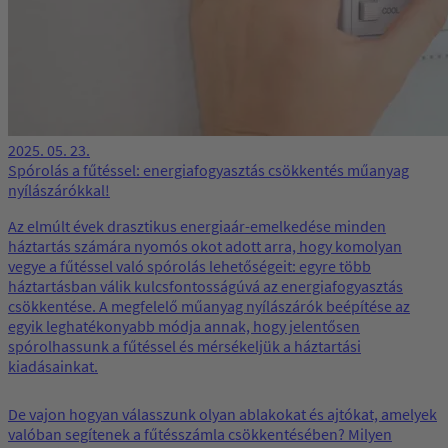
2025. 05. 23.
Spórolás a fűtéssel: energiafogyasztás csökkentés műanyag
nyílászárókkal!
Az elmúlt évek drasztikus energiaár-emelkedése minden
háztartás számára nyomós okot adott arra, hogy komolyan
vegye a fűtéssel való spórolás lehetőségeit: egyre több
háztartásban válik kulcsfontosságúvá az energiafogyasztás
csökkentése. A megfelelő műanyag nyílászárók beépítése az
egyik leghatékonyabb módja annak, hogy jelentősen
spórolhassunk a fűtéssel és mérsékeljük a háztartási
kiadásainkat.
De vajon hogyan válasszunk olyan ablakokat és ajtókat, amelyek
valóban segítenek a fűtésszámla csökkentésében? Milyen