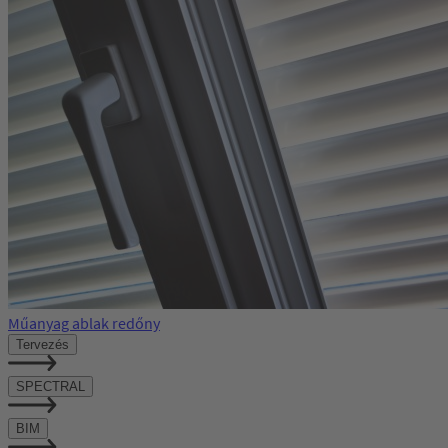
Műanyag ablak redőny
Tervezés
SPECTRAL
BIM