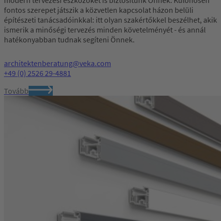
fontos szerepet játszik a közvetlen kapcsolat házon belüli
építészeti tanácsadóinkkal: itt olyan szakértőkkel beszélhet, akik
ismerik a minőségi tervezés minden követelményét - és annál
hatékonyabban tudnak segíteni Önnek.
architektenberatung@veka.com
+49 (0) 2526 29-4881
Tovább