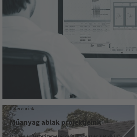
Referenciák
Műanyag ablak projektjeink
Minden építészeti tervezés célja, hogy az épület kívánt