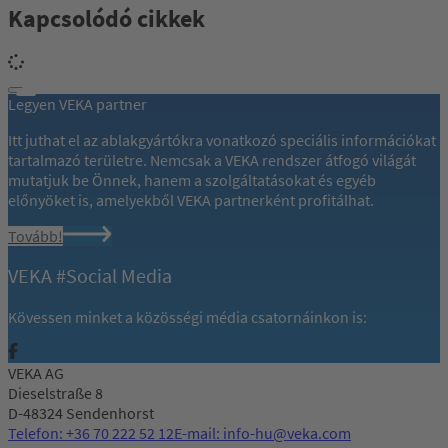
Kapcsolódó cikkek
Legyen VEKA partner
Itt juthat el az ablakgyártókra vonatkozó speciális információkat
tartalmazó területre. Nemcsak a VEKA rendszer átfogó világát
mutatjuk be Önnek, hanem a szolgáltatásokat és egyéb
előnyöket is, amelyekből VEKA partnerként profitálhat.
Tovább!
VEKA #Social Media
Kövessen minket a közösségi média csatornáinkon is:
VEKA AG
Dieselstraße 8
D-48324 Sendenhorst
Telefon: +36 70 222 52 12
E-mail: info-hu@veka.com