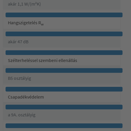
akár 1,1 W/(m²K)
Hangszigetelés R
w
akár 47 dB
Szélterheléssel szembeni ellenállás
B5 osztályig
Csapadékvédelem
a 9A. osztályig