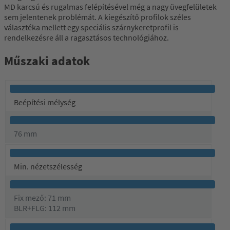
MD karcsú és rugalmas felépítésével még a nagy üvegfelületek
sem jelentenek problémát. A kiegészítő profilok széles
választéka mellett egy speciális szárnykeretprofil is
rendelkezésre áll a ragasztásos technológiához.
Műszaki adatok
Beépítési mélység
76 mm
Min. nézetszélesség
Fix mező: 71 mm
BLR+FLG: 112 mm