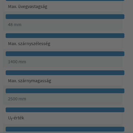
Max. üvegvastagság
48 mm
Max. szárnyszélesség
1400 mm
Max. szárnymagasság
2500 mm
U
-érték
f