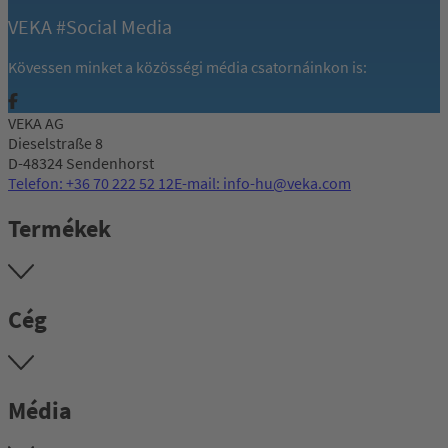
VEKA #Social Media
Kövessen minket a közösségi média csatornáinkon is:
VEKA AG
Dieselstraße 8
D-48324 Sendenhorst
Telefon: +36 70 222 52 12
E-mail: info-hu@veka.com
Termékek
Cég
Média