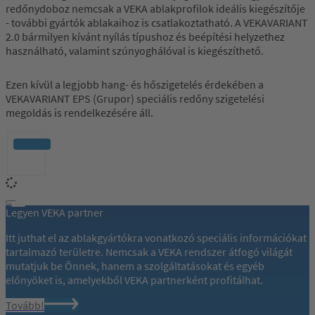
redőnydoboz nemcsak a VEKA ablakprofilok ideális kiegészítője
- további gyártók ablakaihoz is csatlakoztatható. A VEKAVARIANT
2.0 bármilyen kívánt nyílás típushoz és beépítési helyzethez
használható, valamint szúnyoghálóval is kiegészíthető.
Ezen kívül a legjobb hang- és hőszigetelés érdekében a
VEKAVARIANT EPS (Grupor) speciális redőny szigetelési
megoldás is rendelkezésére áll.
Legyen VEKA partner
Itt juthat el az ablakgyártókra vonatkozó speciális információkat
tartalmazó területre. Nemcsak a VEKA rendszer átfogó világát
mutatjuk be Önnek, hanem a szolgáltatásokat és egyéb
előnyöket is, amelyekből VEKA partnerként profitálhat.
Tovább!