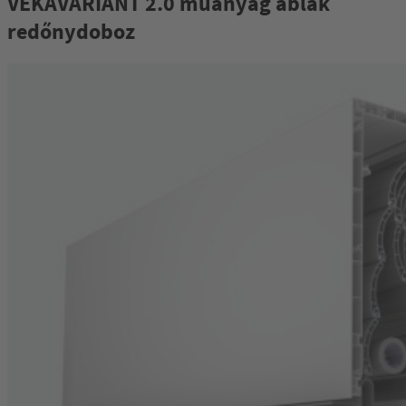
VEKAVARIANT 2.0 műanyag ablak
redőnydoboz