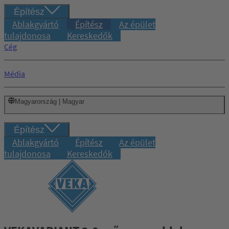
Építész
Ablakgyártó
Építész
Az épület
tulajdonosa
Kereskedők
Cég
Média
Magyarország | Magyar
Építész
Ablakgyártó
Építész
Az épület
tulajdonosa
Kereskedők
Bejelentkezés