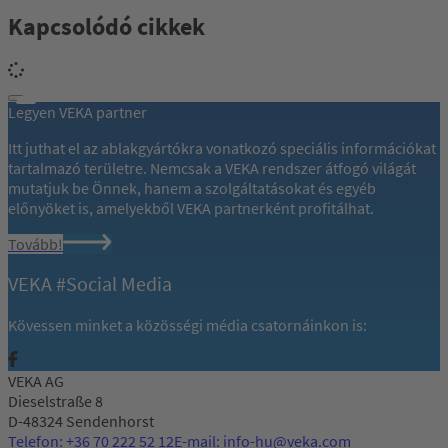
Kapcsolódó cikkek
Legyen VEKA partner
Itt juthat el az ablakgyártókra vonatkozó speciális információkat
tartalmazó területre. Nemcsak a VEKA rendszer átfogó világát
mutatjuk be Önnek, hanem a szolgáltatásokat és egyéb
előnyöket is, amelyekből VEKA partnerként profitálhat.
Tovább!
VEKA #Social Media
Kövessen minket a közösségi média csatornáinkon is:
VEKA AG
Dieselstraße 8
D-48324 Sendenhorst
Telefon: +36 70 222 52 12
E-mail: info-hu@veka.com