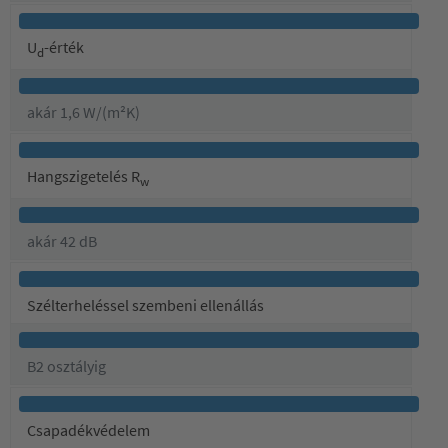
U
-érték
d
akár 1,6 W/(m²K)
Hangszigetelés R
w
akár 42 dB
Szélterheléssel szembeni ellenállás
B2 osztályig
Csapadékvédelem