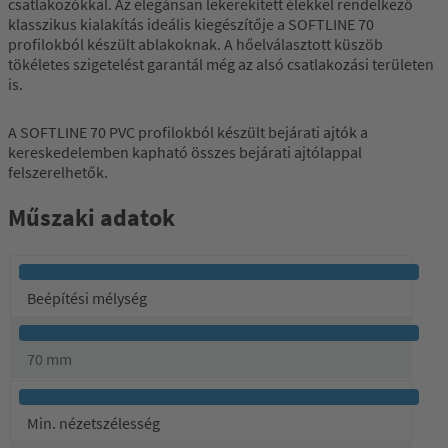
csatlakozókkal. Az elegánsan lekerekített élekkel rendelkező
klasszikus kialakítás ideális kiegészítője a SOFTLINE 70
profilokból készült ablakoknak. A hőelválasztott küszöb
tökéletes szigetelést garantál még az alsó csatlakozási területen
is.
A SOFTLINE 70 PVC profilokból készült bejárati ajtók a
kereskedelemben kapható összes bejárati ajtólappal
felszerelhetők.
Műszaki adatok
Beépítési mélység
70 mm
Min. nézetszélesség