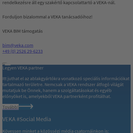
rendelkezésre áll egy szakértő kapcsolattartó a VEKA-nál.
Forduljon bizalommal a VEKA tanácsadóihoz!
VEKA BIM támogatás
bim@veka.com
+49 (0) 2526 29-6233
Legyen VEKA partner
Itt juthat el az ablakgyártókra vonatkozó speciális információkat
tartalmazó területre. Nemcsak a VEKA rendszer átfogó világát
mutatjuk be Önnek, hanem a szolgáltatásokat és egyéb
előnyöket is, amelyekből VEKA partnerként profitálhat.
Tovább!
VEKA #Social Media
Kövessen minket a közösségi média csatornáinkon is: