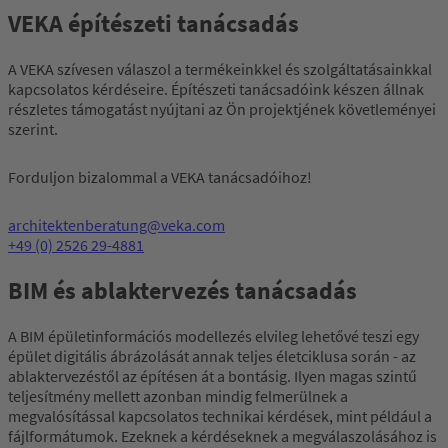
VEKA építészeti tanácsadás
A VEKA szívesen válaszol a termékeinkkel és szolgáltatásainkkal
kapcsolatos kérdéseire. Építészeti tanácsadóink készen állnak
részletes támogatást nyújtani az Ön projektjének követleményei
szerint.
Forduljon bizalommal a VEKA tanácsadóihoz!
architektenberatung@veka.com
+49 (0) 2526 29-4881
BIM és ablaktervezés tanácsadás
A BIM épületinformációs modellezés elvileg lehetővé teszi egy
épület digitális ábrázolását annak teljes életciklusa során - az
ablaktervezéstől az építésen át a bontásig. Ilyen magas szintű
teljesítmény mellett azonban mindig felmerülnek a
megvalósítással kapcsolatos technikai kérdések, mint például a
fájlformátumok. Ezeknek a kérdéseknek a megválaszolásához is