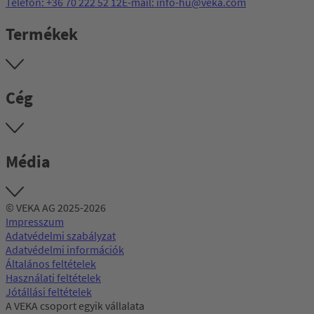
Telefon: +36 70 222 52 12
E-mail: info-hu@veka.com
Termékek
Cég
Média
© VEKA AG 2025-2026
Impresszum
Adatvédelmi szabályzat
Adatvédelmi információk
Általános feltételek
Használati feltételek
Jótállási feltételek
A VEKA csoport egyik vállalata