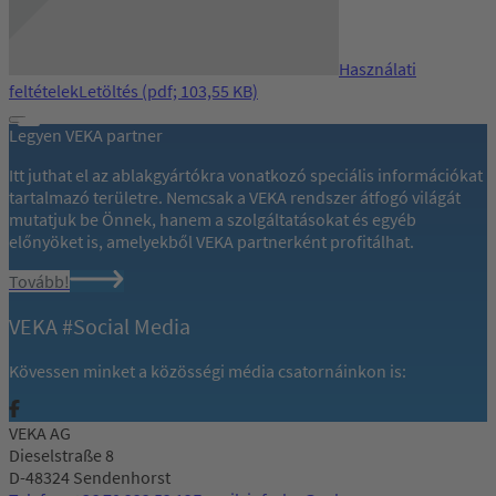
Használati
feltételek
Letöltés
(pdf; 103,55 KB)
Legyen VEKA partner
Itt juthat el az ablakgyártókra vonatkozó speciális információkat
tartalmazó területre. Nemcsak a VEKA rendszer átfogó világát
mutatjuk be Önnek, hanem a szolgáltatásokat és egyéb
előnyöket is, amelyekből VEKA partnerként profitálhat.
Tovább!
VEKA #Social Media
Kövessen minket a közösségi média csatornáinkon is:
VEKA AG
Dieselstraße 8
D-48324 Sendenhorst