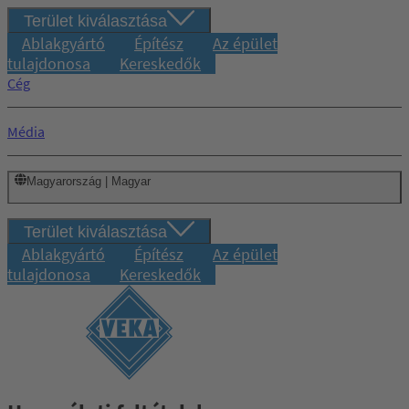
Terület kiválasztása
Ablakgyártó
Építész
Az épület
tulajdonosa
Kereskedők
Cég
Média
Magyarország | Magyar
Terület kiválasztása
Ablakgyártó
Építész
Az épület
tulajdonosa
Kereskedők