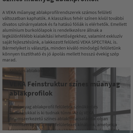
A VEKA műanyag ablakprofilrendszerek számos felületi
változatban kaphatók. A klasszikus fehér színen kívül további
divatos színárnyalatok és fa hatású fóliák is elérhetők. Emellett
alumínium burkolólapok is rendelkezésre állnak a
legkülönfélébb kialakítási lehetőségekhez, valamint exkluzív
saját fejlesztésünk, a lakkozott felületű VEKA SPECTRAL is.
Bármelyiket is választja, minden kiváló minőségű felületünk
könnyen tisztítható és jó ápolás mellett hosszú évekig szép
marad.
Stílusos ablakokhoz
VEKA Feinstruktur színes műanyag
ablakprofilok
A műanyag ablakprofil felületek színükkel és
textúrájukkal is ki tudnak tűnni. Az új VEKA
finomszerkezetű színes ablakfóliacsaláddal olyan
finomszerkezetű, matt felületeket kínálunk, amelyek a
porszórt alumínium ablakokhoz hasonló látványvilágot