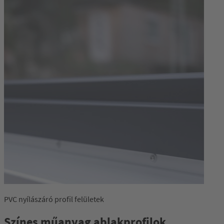
PVC nyílászáró profil felületek
Színes műanyag ablakprofilok