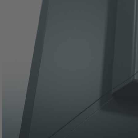
nyújtanak.
A VEKA Feinstruktur felületek kiválóan illeszkednek a
modern építészeti stílusokhoz, és kiválóan
reprezentálják a legújabb színes nyílászáró trendeket -
ezért is számítanak népszerű választásnak.
Tovább