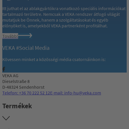
Itt juthat el az ablakgyártókra vonatkozó speciális információkat
tartalmazó területre. Nemcsak a VEKA rendszer átfogó világát
mutatjuk be Önnek, hanem a szolgáltatásokat és egyéb
előnyöket is, amelyekből VEKA partnerként profitálhat.
Tovább!
VEKA #Social Media
Kövessen minket a közösségi média csatornáinkon is:
VEKA AG
Dieselstraße 8
D-48324 Sendenhorst
Telefon: +36 70 222 52 12
E-mail: info-hu@veka.com
Termékek