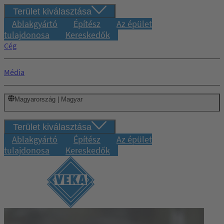
Terület kiválasztása
Ablakgyártó
Építész
Az épület
tulajdonosa
Kereskedők
Cég
Média
Magyarország | Magyar
Terület kiválasztása
Ablakgyártó
Építész
Az épület
tulajdonosa
Kereskedők