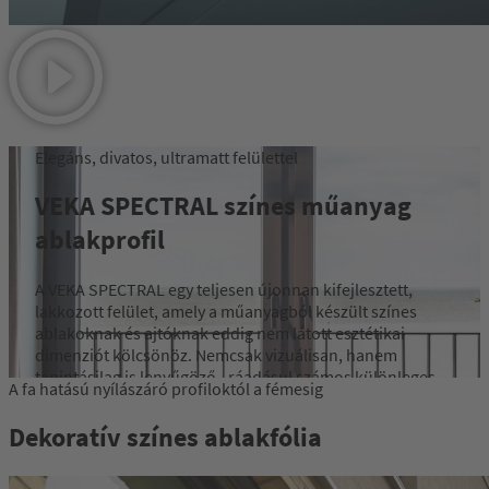
Elegáns, divatos, ultramatt felülettel
VEKA SPECTRAL színes műanyag
ablakprofil
A VEKA SPECTRAL egy teljesen újonnan kifejlesztett,
lakkozott felület, amely a műanyagból készült színes
ablakoknak és ajtóknak eddig nem látott esztétikai
dimenziót kölcsönöz. Nemcsak vizuálisan, hanem
tapintásilag is lenyűgöző - ráadásul számos különleges
A fa hatású nyílászáró profiloktól a fémesig
műszaki tulajdonsággal.
Dekoratív színes ablakfólia
Tovább