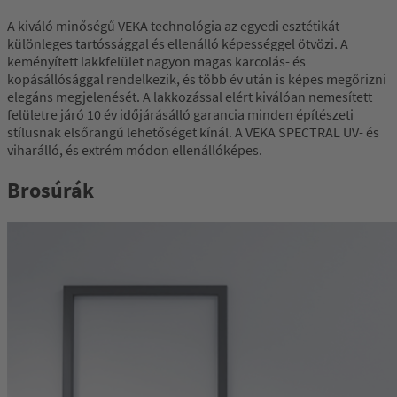
A kiváló minőségű VEKA technológia az egyedi esztétikát
különleges tartóssággal és ellenálló képességgel ötvözi. A
keményített lakkfelület nagyon magas karcolás- és
kopásállósággal rendelkezik, és több év után is képes megőrizni
elegáns megjelenését. A lakkozással elért kiválóan nemesített
felületre járó 10 év időjárásálló garancia minden építészeti
stílusnak elsőrangú lehetőséget kínál. A VEKA SPECTRAL UV- és
viharálló, és extrém módon ellenállóképes.
Brosúrák