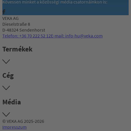
Kövessen minket a közösségi média csatornáinkon is:
VEKA AG
Dieselstraße 8
D-48324 Sendenhorst
Telefon: +36 70 222 52 12
E-mail: info-hu@veka.com
Termékek
Cég
Média
© VEKA AG 2025-2026
Impresszum