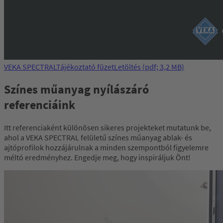
VEKA SPECTRAL
Tájékoztató füzet
Letöltés
(pdf; 3,2 MB)
Színes műanyag nyílászáró
referenciáink
Itt referenciaként különösen sikeres projekteket mutatunk be,
ahol a VEKA SPECTRAL felületű színes műanyag ablak- és
ajtóprofilok hozzájárulnak a minden szempontból figyelemre
méltó eredményhez. Engedje meg, hogy inspiráljuk Önt!