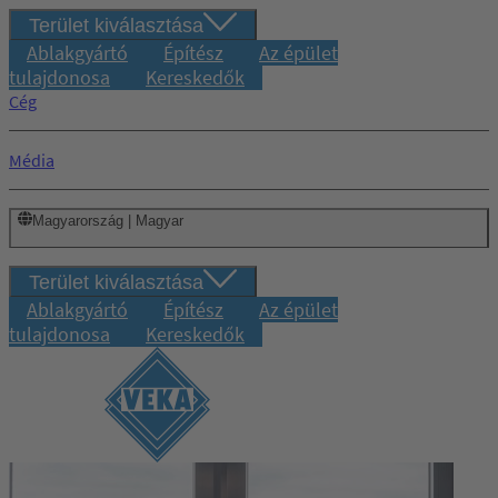
Terület kiválasztása
Ablakgyártó
Építész
Az épület
tulajdonosa
Kereskedők
Cég
Média
Magyarország | Magyar
Terület kiválasztása
Ablakgyártó
Építész
Az épület
tulajdonosa
Kereskedők