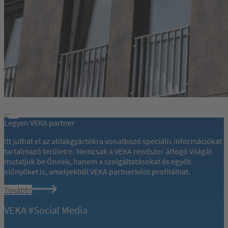
Legyen VEKA partner
Itt juthat el az ablakgyártókra vonatkozó speciális információkat
tartalmazó területre. Nemcsak a VEKA rendszer átfogó világát
mutatjuk be Önnek, hanem a szolgáltatásokat és egyéb
előnyöket is, amelyekből VEKA partnerként profitálhat.
Tovább!
VEKA #Social Media