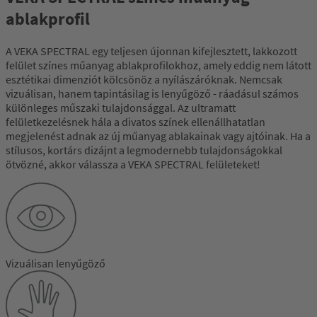
ablakprofil
A VEKA SPECTRAL egy teljesen újonnan kifejlesztett, lakkozott
felület színes műanyag ablakprofilokhoz, amely eddig nem látott
esztétikai dimenziót kölcsönöz a nyílászáróknak. Nemcsak
vizuálisan, hanem tapintásilag is lenyűgöző - ráadásul számos
különleges műszaki tulajdonsággal. Az ultramatt
felületkezelésnek hála a divatos színek ellenállhatatlan
megjelenést adnak az új műanyag ablakainak vagy ajtóinak. Ha a
stílusos, kortárs dizájnt a legmodernebb tulajdonságokkal
ötvözné, akkor válassza a VEKA SPECTRAL felületeket!
Vizuálisan lenyűgöző