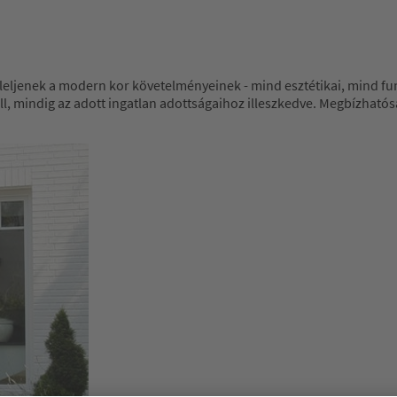
leljenek a modern kor követelményeinek - mind esztétikai, mind fu
áll, mindig az adott ingatlan adottságaihoz illeszkedve. Megbízhatósá