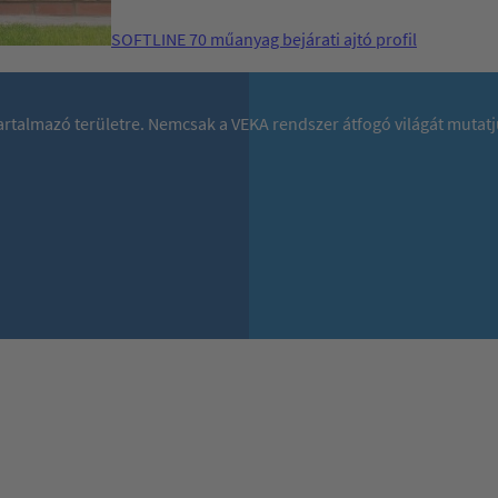
SOFTLINE 70 műanyag bejárati ajtó profil
 tartalmazó területre. Nemcsak a VEKA rendszer átfogó világát mutat