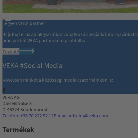
Legyen VEKA partner
Itt juthat el az ablakgyártókra vonatkozó speciális információkat
amelyekből VEKA partnerként profitálhat.
Tovább!
VEKA #Social Media
Kövessen minket a közösségi média csatornáinkon is:
VEKA AG
Dieselstraße 8
D-48324 Sendenhorst
Telefon: +36 70 222 52 12
E-mail: info-hu@veka.com
Termékek