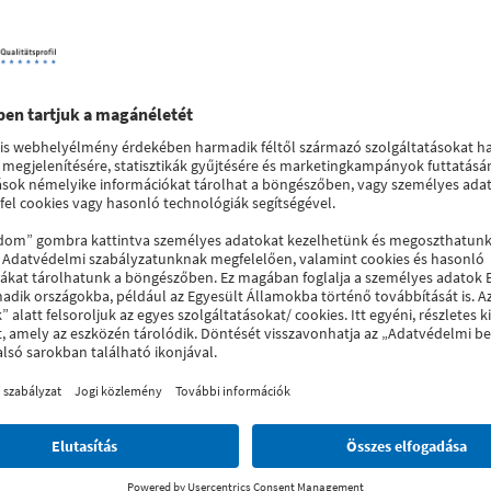
SOFTLINE 82 műanyag bejárati ajtó profil