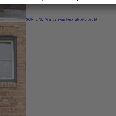
SOFTLINE 76 műanyag bejárati ajtó profil