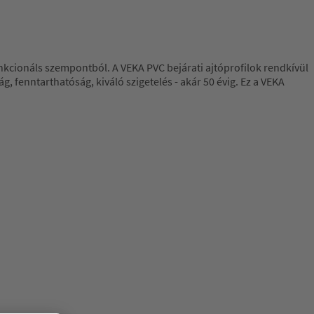
nkcionáls szempontból. A VEKA PVC bejárati ajtóprofilok rendkívül
g, fenntarthatóság, kiváló szigetelés - akár 50 évig. Ez a VEKA