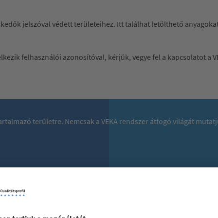
skedők jelszóval védett területeihez. Itt találhat letölthető anyagok
ezik felhasználói azonosítóval, kérjük, vegye fel a kapcsolatot a V
 tartalmazó területre. Nemcsak a VEKA rendszer átfogó világát mutat