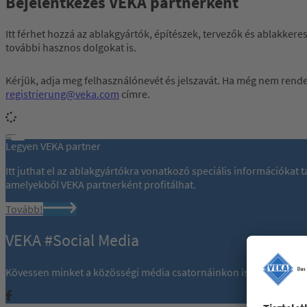
Bejelentkezés VEKA partnerként
Itt férhet hozzá az ablakgyártók, építészek, tervezők és ablakkere
további hasznos dolgokat is.
Kérjük, adja meg felhasználónevét és jelszavát. Ha még nem rendelk
registrierung@veka.com
címre.
Legyen VEKA partner
Itt juthat el az ablakgyártókra vonatkozó speciális információkat
amelyekből VEKA partnerként profitálhat.
Tovább!
VEKA #Social Media
Kövessen minket a közösségi média csatornáinkon is: