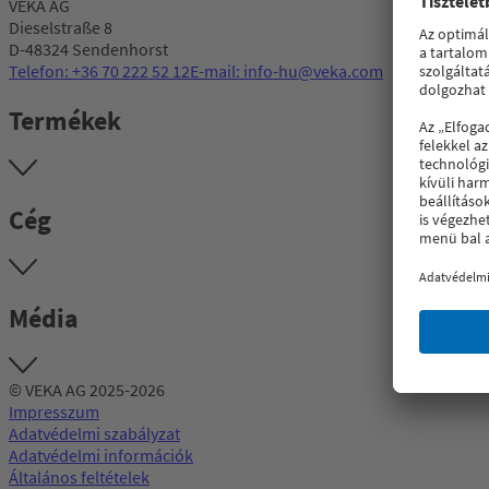
VEKA AG
Dieselstraße 8
D-48324 Sendenhorst
Telefon: +36 70 222 52 12
E-mail: info-hu@veka.com
Termékek
Cég
Média
© VEKA AG 2025-2026
Impresszum
Adatvédelmi szabályzat
Adatvédelmi információk
Általános feltételek