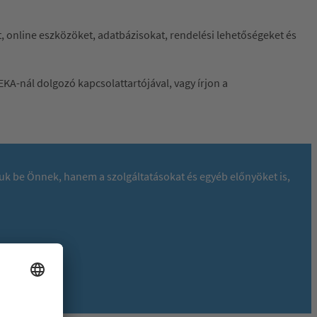
at, online eszközöket, adatbázisokat, rendelési lehetőségeket és
EKA-nál dolgozó kapcsolattartójával, vagy írjon a
juk be Önnek, hanem a szolgáltatásokat és egyéb előnyöket is,