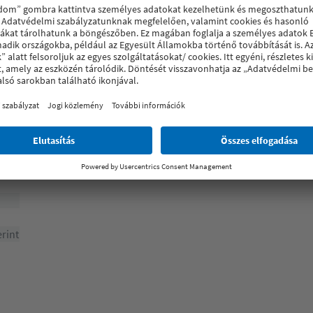
l]
erint