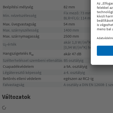
Beépítési mélység
82 mm
Fix mező: 73 mm
Min. nézetszélesség
BLR+FLG: 114 mm
Max. üvegvastagság
54 mm
Max. szárnyszélesség
1400 mm
Max. szárnymagasság
2500 mm
akár 1,0 W/(m²K)
U
-érték
f
[0,94 W/(m²K) hőszigetelésse
Hangszigetelés R
akár 47 dB
w
Szélterheléssel szembeni ellenállás
B5 osztályig
Csapadékvédelem
a 9A. osztályig
Légáteresztő képesség
a 4. osztályig
Betörés elleni védelem
egészen az RC2-ig
Falvastagság
A osztály a DIN EN 12608-1 sz
Változatok