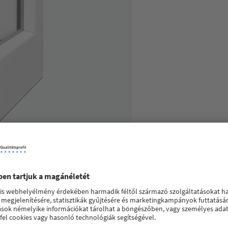
ljesítményű rendszer középső tömítéssel. A SOFTLINE 82 MD innovat
etelő háromrétegű üvegezést használunk . A hőtechnikailag optimaliz
nek is könnyedén megfelel - az alacsony energiaigényű ingatlant