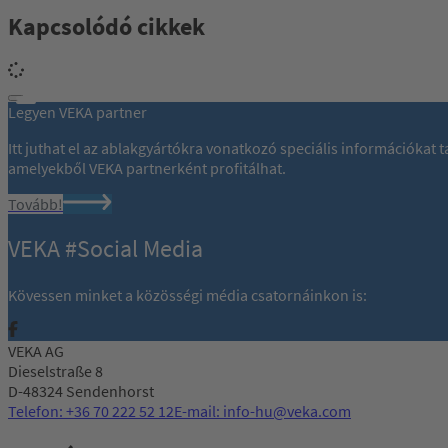
Kapcsolódó cikkek
Legyen VEKA partner
Itt juthat el az ablakgyártókra vonatkozó speciális információkat
amelyekből VEKA partnerként profitálhat.
Tovább!
VEKA #Social Media
Kövessen minket a közösségi média csatornáinkon is:
VEKA AG
Dieselstraße 8
D-48324 Sendenhorst
Telefon: +36 70 222 52 12
E-mail: info-hu@veka.com