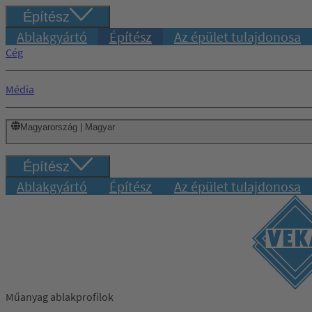
Építész
Ablakgyártó
Építész
Az épület tulajdonosa
Cég
Média
Magyarország | Magyar
Építész
Ablakgyártó
Építész
Az épület tulajdonosa
Műanyag ablakprofilok
Bejelentkezés