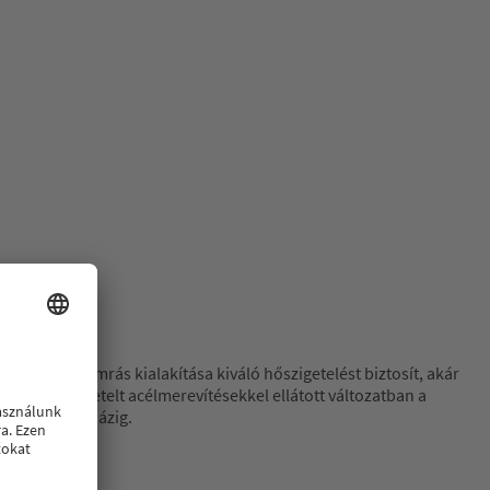
ív többkamrás kialakítása kiváló hőszigetelést biztosít, akár
ált, hőszigetelt acélmerevítésekkel ellátott változatban a
ól a passzívházig.