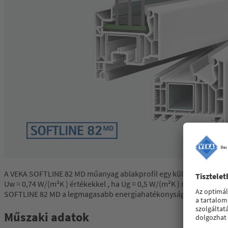
A VEKA SOFTLINE 82 MD műanyag ablakprofil egy különösen nagy te
Uw = 0,74 W/(m²K ) értékekkel , ha Ug = 0,5 W/(m²K ) magas hőszig
SOFTLINE 82 MD a legmagasabb energiahatékonysági követelmények
Műszaki adatok