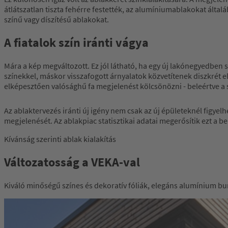
átlátszatlan tiszta fehérre festették, az alumíniumablakokat álta
színű vagy díszítésű ablakokat.
A fiatalok szín iránti vágya
Mára a kép megváltozott. Ez jól látható, ha egy új lakónegyedben 
színekkel, máskor visszafogott árnyalatok közvetítenek diszkrét 
elképesztően valósághű fa megjelenést kölcsönözni - beleértve a 
Az ablaktervezés iránti új igény nem csak az új épületeknél figyel
megjelenését. Az ablakpiac statisztikai adatai megerősítik ezt a b
Kívánság szerinti ablak kialakítás
Változatosság a VEKA-val
Kiváló minőségű színes és dekoratív fóliák, elegáns alumínium bu