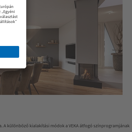
tója. A különböző kialakítási módok a VEKA átfogó színprogramjának