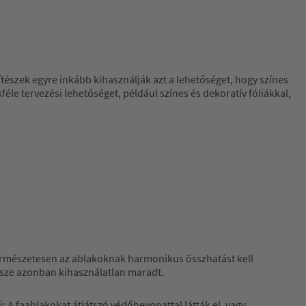
tészek egyre inkább kihasználják azt a lehetőséget, hogy színes
le tervezési lehetőséget, például színes és dekoratív fóliákkal,
Természetesen az ablakoknak harmonikus összhatást kell
észe azonban kihasználatlan maradt.
: A faablakokat átlátszó védőbevonattal látták el, vagy