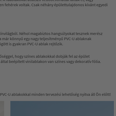
ően fehérek voltak. Csak néhány épülettulajdonos kívánt egyedi
 színvilágból. Néhol magabiztos hangsúlyokat tesznek merész
 Ma már könnyű egy nagy teljesítményű PVC-U ablaknak
ött is gyakran PVC-U ablak rejtőzik.
tőséggel, hogy színes ablakokkal dobják fel az épület
tal beépített vinilablakon van színes vagy dekoratív fólia.
VC-U ablakokkal minden tervezési lehetőség nyitva áll Ön előtt!