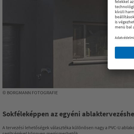
© BORGMANN FOTOGRAFIE
Sokféleképpen az egyéni ablaktervezésh
A tervezési lehetőségek választéka különösen nagy a PVC-U ablakok
segítségével könnyen megismerhetők.