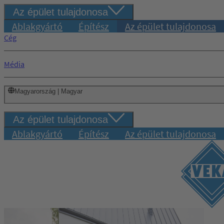
Az épület tulajdonosa
Ablakgyártó
Építész
Az épület tulajdonosa
Cég
Média
Magyarország | Magyar
Az épület tulajdonosa
Ablakgyártó
Építész
Az épület tulajdonosa