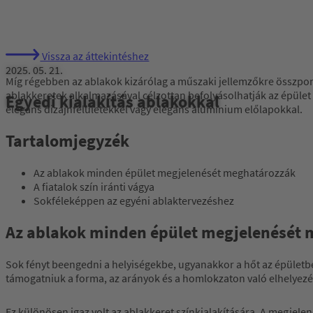
Vissza az áttekintéshez
2025. 05. 21.
Míg régebben az ablakok kizárólag a műszaki jellemzőkre összponto
ablakkeretek alkalmazásával célzottan befolyásolhatják az épület 
Egyedi kialakítás ablakokkal
elegáns dizájnfelületekkel vagy elegáns alumínium előlapokkal.
Tartalomjegyzék
Az ablakok minden épület megjelenését meghatározzák
A fiatalok szín iránti vágya
Sokféleképpen az egyéni ablaktervezéshez
Az ablakok minden épület megjelenését
Sok fényt beengedni a helyiségekbe, ugyanakkor a hőt az épületb
támogatniuk a forma, az arányok és a homlokzaton való elhelyezé
Ez különösen igaz volt az ablakkeret színkialakítására. A megjelen