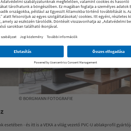
© BORGMANN FOTOGRAFIE
ez
 esetében - és itt is a VEKA a világ vezető PVC-U ablakprofil gyár