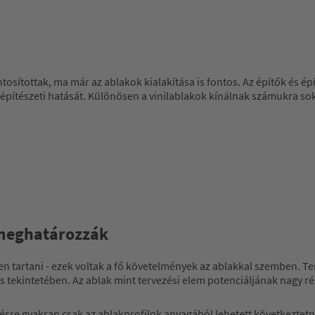
sítottak, ma már az ablakok kialakítása is fontos. Az építők és épí
építészeti hatását. Különösen a vinilablakok kínálnak számukra sokfé
 meghatározzák
en tartani - ezek voltak a fő követelmények az ablakkal szemben. 
s tekintetében. Az ablak mint tervezési elem potenciáljának nagy r
ésre gyakran csak az ablakprofilok anyagából lehetett következtetni