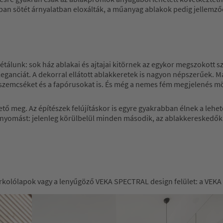
lában sötét árnyalatban eloxálták, a műanyag ablakok pedig jellemz
sétálunk: sok ház ablakai és ajtajai kitörnek az egykor megszokott
eleganciát. A dekorral ellátott ablakkeretek is nagyon népszerűek.
szemcséket és a fapórusokat is. És még a nemes fém megjelenés mög
hető meg. Az építészek felújításkor is egyre gyakrabban élnek a lehe
enyomást: jelenleg körülbelül minden második, az ablakkereskedők ál
rkolólapok vagy a lenyűgöző VEKA SPECTRAL design felület: a VEKA P