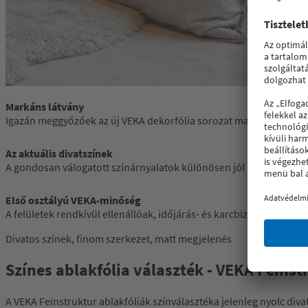
Markáns látvány
Igazán meggyőzőek az új VEKA dekorfólia sorozat matt lezárással 
Az aktuális divatszínek
A gondosan válogatott színárnyalatok különösen jól harmonizálna
Első osztályú VEKA-minőség
A felületek rendkívül ellenállóak, időjárás- és karcbiztosak – ezt az
Divatos színek, finom szerkezet, matt megjelenés
Színes ablakfólia választék - VEKA Feinst
A VEKA Feinstruktur ablakfóliák színválasztéka jelenleg nyolc diva