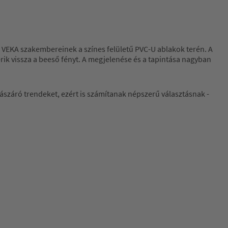
 a VEKA szakembereinek a színes felületű PVC-U ablakok terén. A
rik vissza a beeső fényt. A megjelenése és a tapintása nagyban
lászáró trendeket, ezért is számítanak népszerű választásnak -