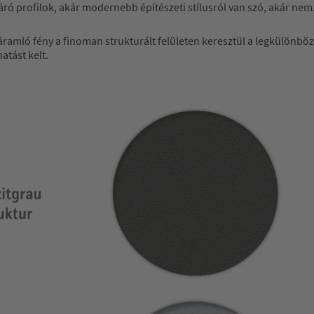
ró profilok, akár modernebb építészeti stílusról van szó, akár nem
eáramló fény a finoman strukturált felületen keresztül a legkülönb
tást kelt.