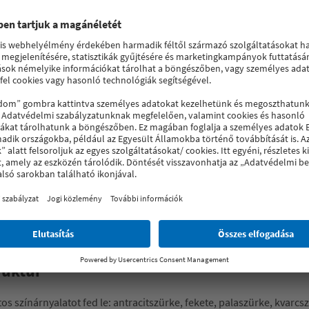
rendelkező, finoman strukturált felületei, amelyek a porfestett al
k a modern építészeti stílusokkal.
 átfogó terhelési tesztek igazolják.
ruktur
tos színárnyalatot fed le: antracitszürke, fekete, palaszürke, kvarc