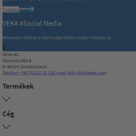
Tovább!
VEKA #Social Media
Kövessen minket a közösségi média csatornáinkon is:
VEKA AG
Dieselstraße 8
D-48324 Sendenhorst
Telefon: +36 70 222 52 12
E-mail: info-hu@veka.com
Termékek
Cég