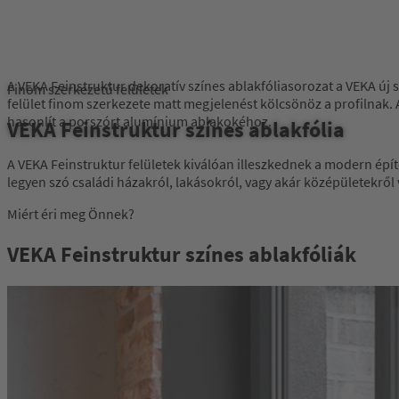
A VEKA Feinstruktur dekoratív színes ablakfóliasorozat a VEKA új 
Finom szerkezetű felületek
felület finom szerkezete matt megjelenést kölcsönöz a profilnak.
hasonlít a porszórt alumínium ablakokéhoz.
VEKA Feinstruktur színes ablakfólia
A VEKA Feinstruktur felületek kiválóan illeszkednek a modern építé
legyen szó családi házakról, lakásokról, vagy akár középületekről
Miért éri meg Önnek?
VEKA Feinstruktur színes ablakfóliák