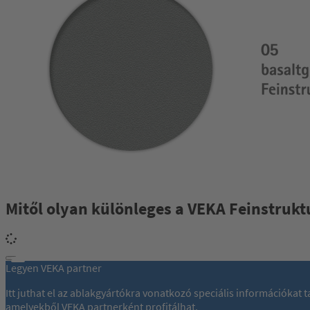
Mitől olyan különleges a VEKA Feinstrukt
Legyen VEKA partner
Itt juthat el az ablakgyártókra vonatkozó speciális információkat
amelyekből VEKA partnerként profitálhat.