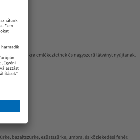
umínium ablakokra emlékeztetnek és nagyszerű látványt nyújtanak.
szürke, bazaltszürke, ezüstszürke, umbra, és közlekedési fehér.