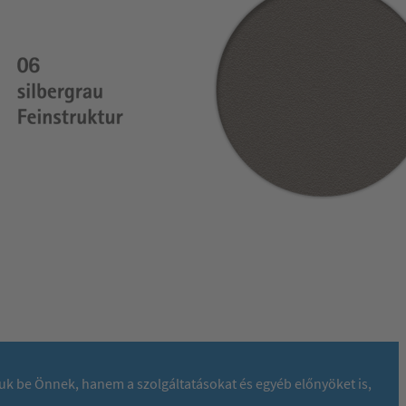
juk be Önnek, hanem a szolgáltatásokat és egyéb előnyöket is,