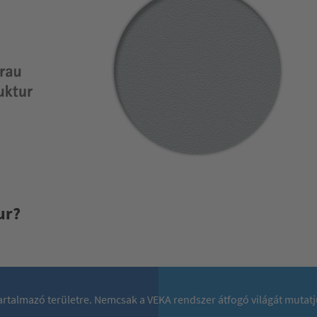
ur?
 tartalmazó területre. Nemcsak a VEKA rendszer átfogó világát mutat