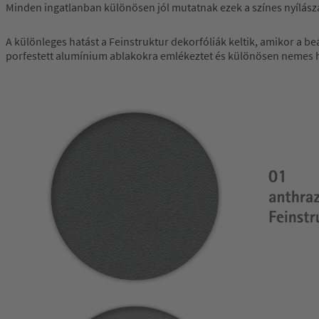
Minden ingatlanban különösen jól mutatnak ezek a színes nyílászá
A különleges hatást a Feinstruktur dekorfóliák keltik, amikor a b
porfestett alumínium ablakokra emlékeztet és különösen nemes ha