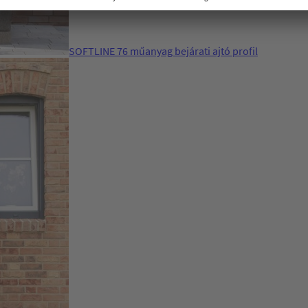
SOFTLINE 76 műanyag bejárati ajtó profil