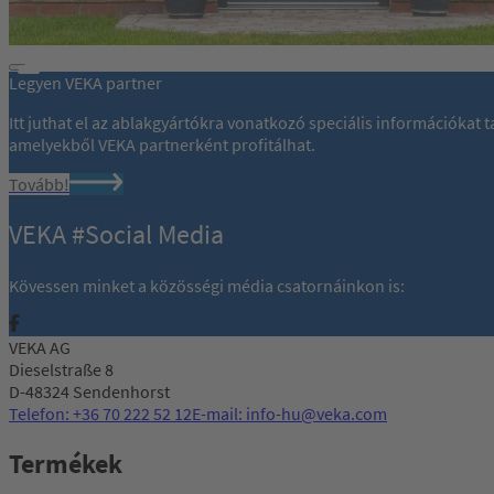
Legyen VEKA partner
Itt juthat el az ablakgyártókra vonatkozó speciális információkat
amelyekből VEKA partnerként profitálhat.
Tovább!
VEKA #Social Media
Kövessen minket a közösségi média csatornáinkon is:
VEKA AG
Dieselstraße 8
D-48324 Sendenhorst
Telefon: +36 70 222 52 12
E-mail: info-hu@veka.com
Termékek