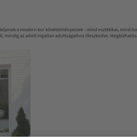
leljenek a modern kor követelményeinek - mind esztétikai, mind fu
áll, mindig az adott ingatlan adottságaihoz illeszkedve. Megbízhatósá