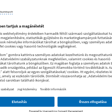
SOFTLINE 82 műanyag bejárati ajtó profil