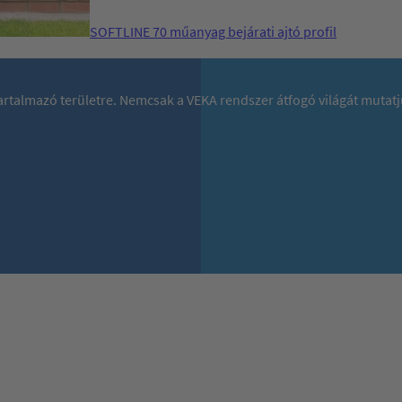
SOFTLINE 70 műanyag bejárati ajtó profil
 tartalmazó területre. Nemcsak a VEKA rendszer átfogó világát mutat