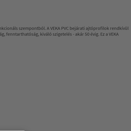
nkcionáls szempontból. A VEKA PVC bejárati ajtóprofilok rendkívül
g, fenntarthatóság, kiváló szigetelés - akár 50 évig. Ez a VEKA