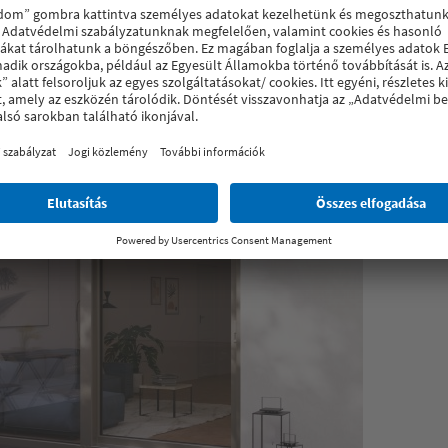
VEKAMOTION 82 műanyag tolóajtó