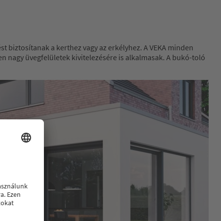
t biztosítanak a kerthez vagy az erkélyhez. A VEKA minden
n nagy üvegfelületek kivitelezésére is alkalmasak. A bukó-toló