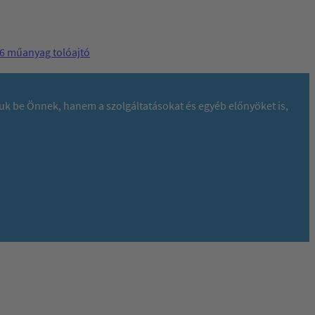
 műanyag tolóajtó
juk be Önnek, hanem a szolgáltatásokat és egyéb előnyöket is,