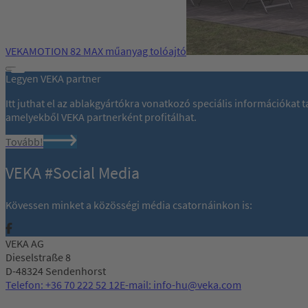
VEKAMOTION 82 MAX műanyag tolóajtó
Legyen VEKA partner
Itt juthat el az ablakgyártókra vonatkozó speciális információkat
amelyekből VEKA partnerként profitálhat.
Tovább!
VEKA #Social Media
Kövessen minket a közösségi média csatornáinkon is:
VEKA AG
Dieselstraße 8
D-48324 Sendenhorst
Telefon: +36 70 222 52 12
E-mail: info-hu@veka.com