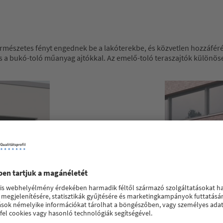
mészetes fényt engednek be a lakóterekbe, és közvetlen hozzáférés
s a bukó-toló műanyag ajtókkal. Az emelő-toló teraszajtók különöse