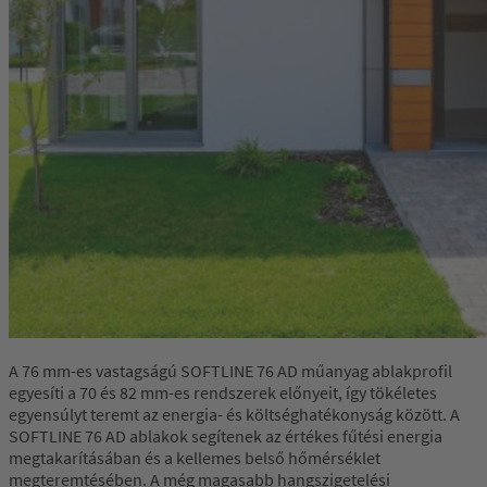
A 76 mm-es vastagságú SOFTLINE 76 AD műanyag ablakprofil
egyesíti a 70 és 82 mm-es rendszerek előnyeit, így tökéletes
egyensúlyt teremt az energia- és költséghatékonyság között. A
SOFTLINE 76 AD ablakok segítenek az értékes fűtési energia
megtakarításában és a kellemes belső hőmérséklet
megteremtésében. A még magasabb hangszigetelési