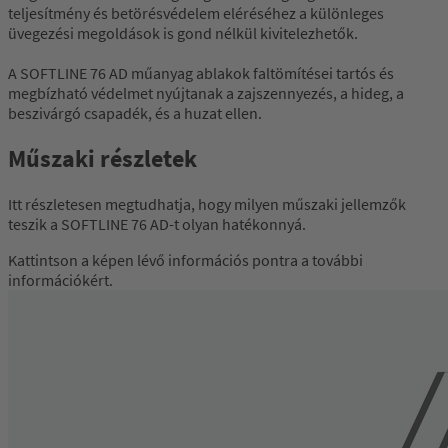
teljesítmény és betörésvédelem eléréséhez a különleges
üvegezési megoldások is gond nélkül kivitelezhetők.
A SOFTLINE 76 AD műanyag ablakok faltömítései tartós és
megbízható védelmet nyújtanak a zajszennyezés, a hideg, a
beszivárgó csapadék, és a huzat ellen.
Műszaki részletek
Itt részletesen megtudhatja, hogy milyen műszaki jellemzők
teszik a SOFTLINE 76 AD-t olyan hatékonnyá.
Kattintson a képen lévő információs pontra a további
információkért.