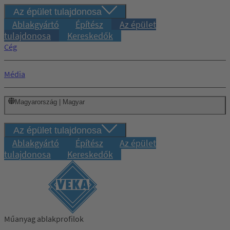
Az épület tulajdonosa
Ablakgyártó
Építész
Az épület
tulajdonosa
Kereskedők
Cég
Média
Magyarország | Magyar
Az épület tulajdonosa
Ablakgyártó
Építész
Az épület
tulajdonosa
Kereskedők
Műanyag ablakprofilok