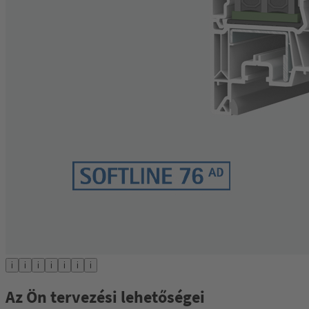
i
i
i
i
i
i
i
Az Ön tervezési lehetőségei