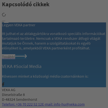
Kapcsolódó cikkek
Legyen VEKA partner
Itt juthat el az ablakgyártókra vonatkozó speciális információkat
tartalmazó területre. Nemcsak a VEKA rendszer átfogó világát
mutatjuk be Önnek, hanem a szolgáltatásokat és egyéb
előnyöket is, amelyekből VEKA partnerként profitálhat.
Tovább!
VEKA #Social Media
Kövessen minket a közösségi média csatornáinkon is:
VEKA AG
Dieselstraße 8
D-48324 Sendenhorst
Telefon: +36 70 222 52 12
E-mail: info-hu@veka.com