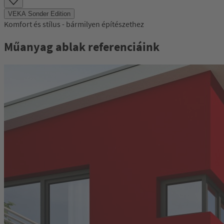
Item
1
VEKA Sonder Edition
of
Komfort és stílus - bármilyen építészethez
47
Műanyag ablak referenciáink