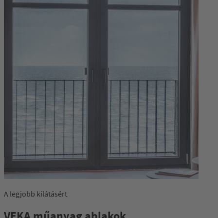
A legjobb kilátásért
VEKA műanyag ablakok