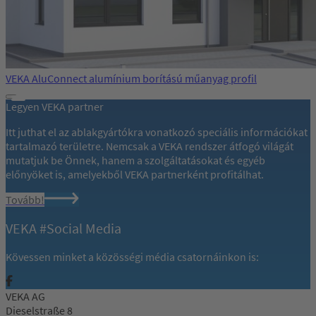
VEKA AluConnect alumínium borítású műanyag profil
Legyen VEKA partner
Itt juthat el az ablakgyártókra vonatkozó speciális információkat
tartalmazó területre. Nemcsak a VEKA rendszer átfogó világát
mutatjuk be Önnek, hanem a szolgáltatásokat és egyéb
előnyöket is, amelyekből VEKA partnerként profitálhat.
Tovább!
VEKA #Social Media
Kövessen minket a közösségi média csatornáinkon is:
VEKA AG
Dieselstraße 8