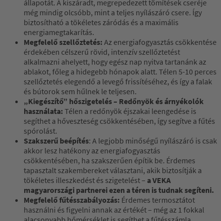
állapotát. A kiszáradt, megrepedezett tömítések cseréje
még mindig olcsóbb, mint a teljes nyílászáró csere. Így
biztosítható a tökéletes záródás és a maximális
energiamegtakarítás.
Megfelelő szellőztetés:
Az energiafogyasztás csökkentése
érdekében célszerű rövid, intenzív szellőztetést
alkalmazni ahelyett, hogy egész nap nyitva tartanánk az
ablakot, főleg a hidegebb hónapok alatt. Télen 5-10 perces
szellőztetés elegendő a levegő frissítéséhez, és így a falak
és bútorok sem hűlnek le teljesen.
„Kiegészítő” hőszigetelés – Redőnyök és árnyékolók
használata:
Télen a redőnyök éjszakai leengedése is
segíthet a hőveszteség csökkentésében, így segítve a fűtés
spórolást.
Szakszerű beépítés
: A legjobb minőségű nyílászáró is csak
akkor lesz hatékony az energiafogyasztás
csökkentésében, ha szakszerűen építik be. Érdemes
tapasztalt szakembereket választani, akik biztosítják a
tökéletes illeszkedést és szigetelést –
a VEKA
magyarországi partnerei ezen a téren is tudnak segíteni.
Megfelelő fűtésszabályozás:
Érdemes termosztátot
használni és figyelni annak az értékét – még az 1 fokkal
alacsonyabb hőmérséklet is segíthet a fűtésszámla