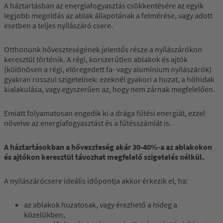
A háztartásban az energiafogyasztás csökkentésére az egyik
legjobb megoldás az ablak állapotának a felmérése, vagy adott
esetben a teljes nyílászáró csere.
Otthonunk hőveszteségének jelentős része a nyílászárókon
keresztül történik. A régi, korszerűtlen ablakok és ajtók
(különösen a régi, elöregedett fa- vagy alumínium nyílászárók)
gyakran rosszul szigetelnek: ezeknél gyakori a huzat, a hőhidak
kialakulása, vagy egyszerűen az, hogy nem zárnak megfelelően.
Emiatt folyamatosan engedik ki a drága fűtési energiát, ezzel
növelve az energiafogyasztást és a fűtésszámlát is.
A háztartásokban a hőveszteség akár 30-40%-a az ablakokon
és ajtókon keresztül távozhat megfelelő szigetelés nélkül.
A nyílászárócsere ideális időpontja akkor érkezik el, ha:
az ablakok huzatosak, vagy érezhető a hideg a
közelükben,