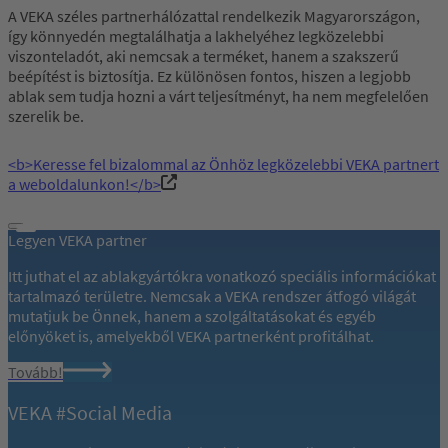
A VEKA széles partnerhálózattal rendelkezik Magyarországon,
így könnyedén megtalálhatja a lakhelyéhez legközelebbi
viszonteladót, aki nemcsak a terméket, hanem a szakszerű
beépítést is biztosítja. Ez különösen fontos, hiszen a legjobb
ablak sem tudja hozni a várt teljesítményt, ha nem megfelelően
szerelik be.
<b>Keresse fel bizalommal az Önhöz legközelebbi VEKA partnert
a weboldalunkon!</b>
Legyen VEKA partner
Itt juthat el az ablakgyártókra vonatkozó speciális információkat
tartalmazó területre. Nemcsak a VEKA rendszer átfogó világát
mutatjuk be Önnek, hanem a szolgáltatásokat és egyéb
előnyöket is, amelyekből VEKA partnerként profitálhat.
Tovább!
VEKA #Social Media