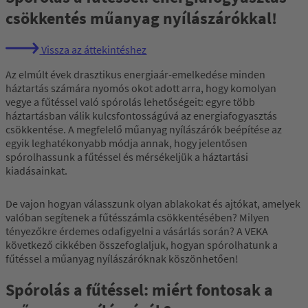
csökkentés műanyag nyílászárókkal!
Vissza az áttekintéshez
Az elmúlt évek drasztikus energiaár-emelkedése minden
háztartás számára nyomós okot adott arra, hogy komolyan
vegye a fűtéssel való spórolás lehetőségeit: egyre több
háztartásban válik kulcsfontosságúvá az energiafogyasztás
csökkentése. A megfelelő műanyag nyílászárók beépítése az
egyik leghatékonyabb módja annak, hogy jelentősen
spórolhassunk a fűtéssel és mérsékeljük a háztartási
kiadásainkat.
De vajon hogyan válasszunk olyan ablakokat és ajtókat, amelyek
valóban segítenek a fűtésszámla csökkentésében? Milyen
tényezőkre érdemes odafigyelni a vásárlás során? A VEKA
következő cikkében összefoglaljuk, hogyan spórolhatunk a
fűtéssel a műanyag nyílászáróknak köszönhetően!
Spórolás a fűtéssel: miért fontosak a