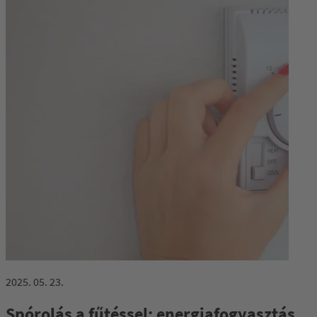
2025. 05. 23.
Spórolás a fűtéssel: energiafogyasztás