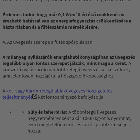
Érdemes tudni, hogy már 0,1 W/m²K értékű csökkenés is
érezhető hatással van az energiafogyasztás csökkentésére a
háztartásban és a fűtésszámla mérséklésére.
4. Az üvegezés szerepe a fűtés spórolásban
A műanyag nyílászárók energiahatékonyságában az üvegezés
legalább olyan fontos szerepet játszik, mint maga a keret.
A
korszerű nyílászárók már többrétegű üvegezéssel készülnek,
ami jelentősen hozzájárul a hőszigetelő képességhez.
A
két- vagy háromrétegű ablaküvegezés hőszigetelési
teljesítményét
két fontos tényező befolyásolja:
Súly és teherbírás:
A többrétegű üvegezés
négyzetméterenként akár 10-30 kg-ot is nyomhat,
ezért megfelelően erős és tartós profil szükséges
hozzá.