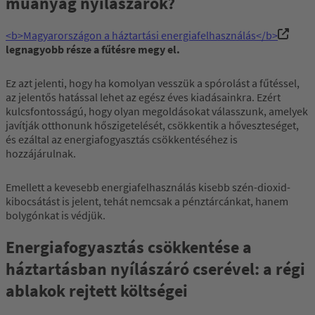
műanyag nyílászárók?
<b>Magyarországon a háztartási energiafelhasználás</b>
legnagyobb része a fűtésre megy el.
Ez azt jelenti, hogy ha komolyan vesszük a spórolást a fűtéssel,
az jelentős hatással lehet az egész éves kiadásainkra. Ezért
kulcsfontosságú, hogy olyan megoldásokat válasszunk, amelyek
javítják otthonunk hőszigetelését, csökkentik a hőveszteséget,
és ezáltal az energiafogyasztás csökkentéséhez is
hozzájárulnak.
Emellett a kevesebb energiafelhasználás kisebb szén-dioxid-
kibocsátást is jelent, tehát nemcsak a pénztárcánkat, hanem
bolygónkat is védjük.
Energiafogyasztás csökkentése a
háztartásban nyílászáró cserével: a régi
ablakok rejtett költségei