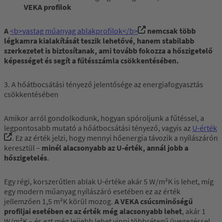
VEKA profilok
A
<b>vastag műanyag ablakprofilok</b>
nemcsak több
légkamra kialakítását teszik lehetővé, hanem stabilabb
szerkezetet is biztosítanak, ami tovább fokozza a hőszigetelő
képességet és segít a fűtésszámla csökkentésében.
3. A hőátbocsátási tényező jelentősége az energiafogyasztás
csökkentésében
Amikor arról gondolkodunk, hogyan spóroljunk a fűtéssel, a
legpontosabb mutató a hőátbocsátási tényező, vagyis az
U-érték
. Ez az érték jelzi, hogy mennyi hőenergia távozik a nyílászárón
keresztül –
minél alacsonyabb az U-érték, annál jobb a
hőszigetelés
.
Egy régi, korszerűtlen ablak U-értéke akár 5 W/m²K is lehet, míg
egy modern műanyag nyílászáró esetében ez az érték
jellemzően 1,5 m²K körül mozog.
A VEKA csúcsminőségű
profiljai esetében ez az érték még alacsonyabb lehet
, akár 1
W/m²K – és ezt még lejjebb lehet vinni többrétegű üvegezéssel.