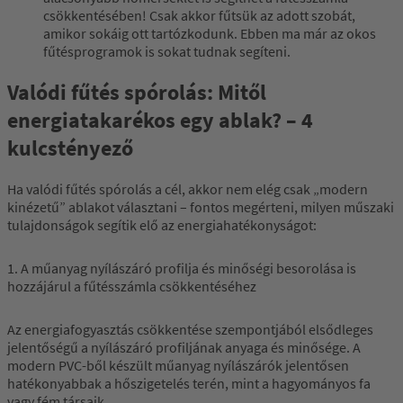
csökkentésében! Csak akkor fűtsük az adott szobát,
amikor sokáig ott tartózkodunk. Ebben ma már az okos
fűtésprogramok is sokat tudnak segíteni.
Valódi fűtés spórolás: Mitől
energiatakarékos egy ablak? – 4
kulcstényező
Ha valódi fűtés spórolás a cél, akkor nem elég csak „modern
kinézetű” ablakot választani – fontos megérteni, milyen műszaki
tulajdonságok segítik elő az energiahatékonyságot:
1. A műanyag nyílászáró profilja és minőségi besorolása is
hozzájárul a fűtésszámla csökkentéséhez
Az energiafogyasztás csökkentése szempontjából elsődleges
jelentőségű a nyílászáró profiljának anyaga és minősége. A
modern PVC-ből készült műanyag nyílászárók jelentősen
hatékonyabbak a hőszigetelés terén, mint a hagyományos fa
vagy fém társaik.