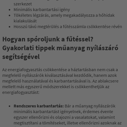
szerkezet
Minimális karbantartási igény
Tökéletes légzárás, amely megakadályozza a hőhidak
kialakulását
Hosszú távú megtérülés a fűtésszámla csökkentése révén
Hogyan spóroljunk a fűtéssel?
Gyakorlati tippek műanyag nyílászáró
segítségével
Az energiafogyasztás csökkentése a háztartásban nem csak a
megfelelő nyílászárók kiválasztásával kezdődik, hanem azok
megfelelő használatával és karbantartásával is. Az ablakcsere
mellett más egyszerű módszerekkel is csökkenthetjük az
energiafogyasztást:
Rendszeres karbantartás:
Bár a műanyag nyílászárók
minimális karbantartást igényelnek, érdemes évente
egyszer ellenőrizni és olajozni a vasalatokat, valamint
megtisztítani a tömítéseket, illetve ellenőrizni azoknak az