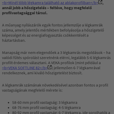
<b>Minél több légkamra található az ablakprofilban</b>
,
annál jobb a hőszigetelés – feltéve, hogy megfelelő
profilvastagsággal társul.
A műanyag nyílászárók egyik fontos jellemzője a légkamrák
száma, amely jelentős mértékben befolyásolja a hőszigetelő
képességet és az energiafogyasztás csökkentését a
háztartásban.
Manapság már nem elegendőek a 3 légkamrás megoldások – ha
valódi fűtés spórolást szeretnénk elérni, legalább 5-6 légkamrás
profilt érdemes választani. A VEKA profilok (mint például a
<b>VEKA SOFTLINE 82</b>
) jellemzően 6-7 légkamrával
rendelkeznek, ami kiváló hőszigetelést biztosít.
A légkamrák számának növekedésével azonban fontos a profil
vastagságának megfelelő mérete is:
58-60 mm profil vastagság: 3 légkamra
68-76 mm profil vastagság: 4-5 légkamra
80-92 mm profil vastagság: 6-7 légkamra, ide sorolhatók a