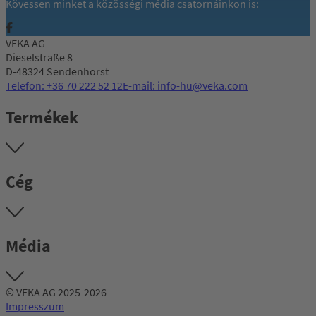
Kövessen minket a közösségi média csatornáinkon is:
VEKA AG
Dieselstraße 8
D-48324 Sendenhorst
Telefon: +36 70 222 52 12
E-mail: info-hu@veka.com
Termékek
Cég
Média
© VEKA AG 2025-2026
Impresszum