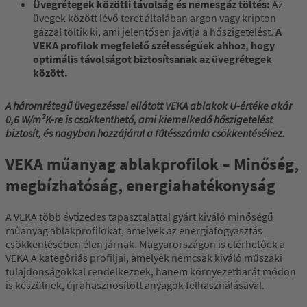
Üvegrétegek közötti távolság és nemesgáz töltés:
Az
üvegek között lévő teret általában argon vagy kripton
gázzal töltik ki, ami jelentősen javítja a hőszigetelést.
A
VEKA profilok megfelelő szélességűek ahhoz, hogy
optimális távolságot biztosítsanak az üvegrétegek
között.
A háromrétegű üvegezéssel ellátott VEKA ablakok U-értéke akár
0,6 W/m²K-re is csökkenthető, ami kiemelkedő hőszigetelést
biztosít, és nagyban hozzájárul a fűtésszámla csökkentéséhez.
VEKA műanyag ablakprofilok – Minőség,
megbízhatóság, energiahatékonyság
A VEKA több évtizedes tapasztalattal gyárt kiváló minőségű
műanyag ablakprofilokat, amelyek az energiafogyasztás
csökkentésében élen járnak. Magyarországon is elérhetőek a
VEKA A kategóriás profiljai, amelyek nemcsak kiváló műszaki
tulajdonságokkal rendelkeznek, hanem környezetbarát módon
is készülnek, újrahasznosított anyagok felhasználásával.