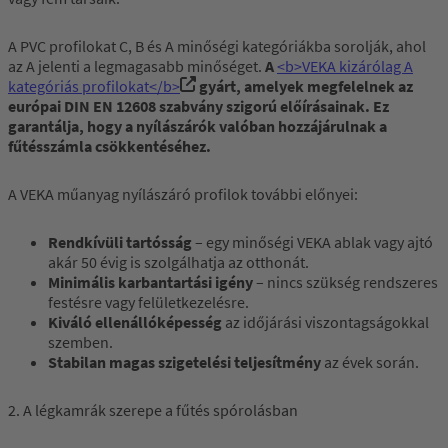
A PVC profilokat C, B és A minőségi kategóriákba sorolják, ahol
az A jelenti a legmagasabb minőséget.
A
<b>VEKA kizárólag A
kategóriás profilokat</b>
gyárt, amelyek megfelelnek az
európai DIN EN 12608 szabvány szigorú előírásainak. Ez
garantálja, hogy a nyílászárók valóban hozzájárulnak a
fűtésszámla csökkentéséhez.
A VEKA műanyag nyílászáró profilok további előnyei:
Rendkívüli tartósság
– egy minőségi VEKA ablak vagy ajtó
akár 50 évig is szolgálhatja az otthonát.
Minimális karbantartási igény
– nincs szükség rendszeres
festésre vagy felületkezelésre.
Kiváló ellenállóképesség
az időjárási viszontagságokkal
szemben.
Stabilan magas szigetelési teljesítmény
az évek során.
2. A légkamrák szerepe a fűtés spórolásban