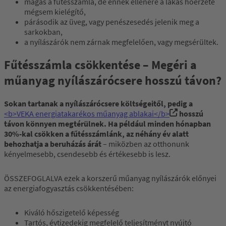
magas a fűtésszámla, de ennek ellenére a lakás hőérzete
mégsem kielégítő,
párásodik az üveg, vagy penészesedés jelenik meg a
sarkokban,
a nyílászárók nem zárnak megfelelően, vagy megsérültek.
Fűtésszámla csökkentése – Megéri a
műanyag nyílászárócsere hosszú távon?
Sokan tartanak a nyílászárócsere költségeitől, pedig a
<b>VEKA energiatakarékos műanyag ablakai</b>
hosszú
távon könnyen megtérülnek. Ha például minden hónapban
30%-kal csökken a fűtésszámlánk, az néhány év alatt
behozhatja a beruházás árát
– miközben az otthonunk
kényelmesebb, csendesebb és értékesebb is lesz.
ÖSSZEFOGLALVA ezek a korszerű műanyag nyílászárók előnyei
az energiafogyasztás csökkentésében:
Kiváló hőszigetelő képesség
Tartós, évtizedekig megfelelő teljesítményt nyújtó