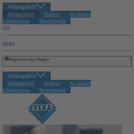
Ablakgyártó
Ablakgyártó
Építész
Az épület
tulajdonosa
Kereskedők
Cég
Média
Magyarország | Magyar
Ablakgyártó
Ablakgyártó
Építész
Az épület
tulajdonosa
Kereskedők
Bejelentkezés