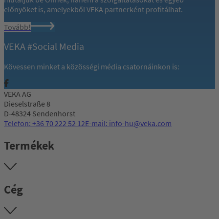
előnyöket is, amelyekből VEKA partnerként profitálhat.
Tovább!
VEKA #Social Media
Kövessen minket a közösségi média csatornáinkon is:
VEKA AG
Dieselstraße 8
D-48324 Sendenhorst
Telefon: +36 70 222 52 12
E-mail: info-hu@veka.com
Termékek
Cég