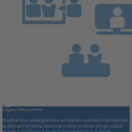
Legyen VEKA partner
Itt juthat el az ablakgyártókra vonatkozó speciális információkat
tartalmazó területre. Nemcsak a VEKA rendszer átfogó világát
mutatjuk be Önnek, hanem a szolgáltatásokat és egyéb