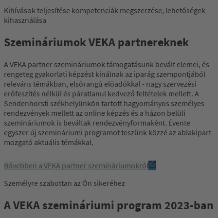
Kihívások teljesítése kompetenciák megszerzése, lehetőségek
kihasználása
Szemináriumok VEKA partnereknek
A VEKA partner szemináriumok támogatásunk bevált elemei, és
rengeteg gyakorlati képzést kínálnak az iparág szempontjából
releváns témákban, elsőrangú előadókkal - nagy szervezési
erőfeszítés nélkül és páratlanul kedvező feltételek mellett. A
Sendenhorsti székhelyünkön tartott hagyományos személyes
rendezvények mellett az online képzés és a házon belüli
szemináriumok is beváltak rendezvényformaként. Évente
egyszer új szemináriumi programot teszünk közzé az ablakipart
mozgató aktuális témákkal.
Bővebben a VEKA partner szemináriumokról
Személyre szabottan az Ön sikeréhez
A VEKA szemináriumi program 2023-ban