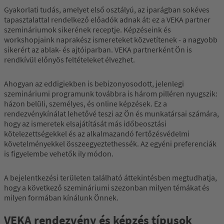
Gyakorlati tudás, amelyet első osztályú, az iparágban sokéves
tapasztalattal rendelkező előadók adnak át: ez a VEKA partner
szemináriumok sikerének receptje. Képzéseink és
workshopjaink naprakész ismereteket közvetítenek - a nagyobb
sikerért az ablak- és ajtóiparban. VEKA partnerként Ön is
rendkívül előnyös feltételeket élvezhet.
Ahogyan az eddigiekben is bebizonyosodott, jelenlegi
szemináriumi programunk továbbra is három pilléren nyugszik:
házon belüli, személyes, és online képzések. Ez a
rendezvénykínálat lehetővé teszi az Ön és munkatársai számára,
hogy az ismeretek elsajátítását más időbeosztási
kötelezettségekkel és az alkalmazandó fertőzésvédelmi
követelményekkel összeegyeztethessék. Az egyéni preferenciák
is figyelembe vehetők ily módon.
A bejelentkezési területen található áttekintésben megtudhatja,
hogy a következő szemináriumi szezonban milyen témákat és
milyen formában kínálunk Önnek.
VEKA rendezvény és képzés típusok