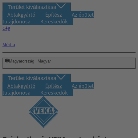
Terület kiválasztása
Ablakgyártó
Építész
Az épület
tulajdonosa
Kereskedők
Cég
Média
Magyarország | Magyar
Terület kiválasztása
Ablakgyártó
Építész
Az épület
tulajdonosa
Kereskedők