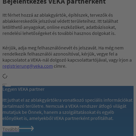
Bejelentkezés VEKA partnerként
Itt férhet hozzá az ablakgyártók, építészek, tervezők és
ablakkereskedők jelszóval védett területeihez. Itt találhat
letölthető anyagokat, online eszközöket, adatbázisokat,
rendelési lehetőségeket és további hasznos dolgokat is.
Kérjük, adja meg felhasználónevét és jelszavát. Ha még nem
rendelkezik felhasználói azonosítóval, kérjük, vegye fel a
kapcsolatot a VEKA-nál dolgozó kapcsolattartójával, vagy írjon a
registrierung@veka.com
címre.
Legyen VEKA partner
Itt juthat el az ablakgyártókra vonatkozó speciális információkat
tartalmazó területre. Nemcsak a VEKA rendszer átfogó világát
mutatjuk be Önnek, hanem a szolgáltatásokat és egyéb
előnyöket is, amelyekből VEKA partnerként profitálhat.
Tovább!