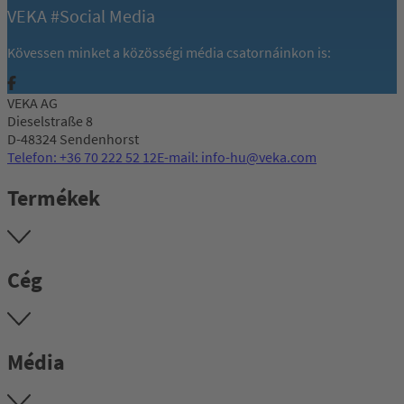
VEKA #Social Media
Kövessen minket a közösségi média csatornáinkon is:
VEKA AG
Dieselstraße 8
D-48324 Sendenhorst
Telefon: +36 70 222 52 12
E-mail: info-hu@veka.com
Termékek
Cég
Média