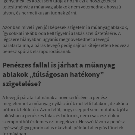
igényelnek, és közel sem tudják hozni ezt a hőszigetelési
teljesítményt: a műanyag ablakok nem vetemednek hosszú
távon, és hermetikusan tudnak zárni.
Azonban mivel ilyen jól képesek szigetelni a műanyag ablakok,
így sokkal inkább oda kell figyelni a lakás szellőztetésére. A
légcsere hiányában ugyanis megnövekedhet a levegő
páratartalma, a párás levegő pedig sajnos kifejezetten kedvez a
penész spórák elszaporodásának.
Penészes fallal is járhat a műanyag
ablakok „túlságosan hatékony”
szigetelése?
A levegő páratartalmának a növekedésével a penész
megjelenhet a műanyag nyílászárók melletti falakon, de akár a
bútorok felületén. Azon felül, hogy cseppet sem mutatnak jól a
lakásban a penészes falak és bútorok, nem csak esztétikai
szempontból érdemes ezt megelőzni. Hosszú távon a penész
egészségügyi gondokat is okozhat, például allergiás tünetek
formájában.