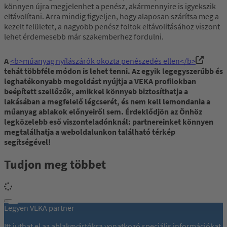
könnyen újra megjelenhet a penész, akármennyire is igyekszik
eltávolítani. Arra mindig figyeljen, hogy alaposan szárítsa meg a
kezelt felületet, a nagyobb penész foltok eltávolításához viszont
lehet érdemesebb már szakemberhez fordulni.
A
<b>műanyag nyílászárók okozta penészedés ellen</b>
tehát többféle módon is lehet tenni. Az egyik legegyszerűbb és
leghatékonyabb megoldást nyújtja a VEKA profilokban
beépített szellőzők, amikkel könnyeb biztosíthatja a
lakásában a megfelelő légcserét, és nem kell lemondania a
műanyag ablakok előnyeiről sem. Érdeklődjön az Önhöz
legközelebb eső viszonteladónknál: partnereinket könnyen
megtalálhatja a weboldalunkon található térkép
segítségével!
Tudjon meg többet
Legyen VEKA partner
Itt juthat el az ablakgyártókra vonatkozó speciális információkat