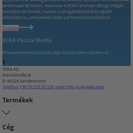
tartalmazó területre. Nemcsak a VEKA rendszer átfogó világát
mutatjuk be Önnek, hanem a szolgáltatásokat és egyéb
előnyöket is, amelyekből VEKA partnerként profitálhat.
Tovább!
VEKA #Social Media
Kövessen minket a közösségi média csatornáinkon is:
VEKA AG
Dieselstraße 8
D-48324 Sendenhorst
Telefon: +36 70 222 52 12
E-mail: info-hu@veka.com
Termékek
Cég