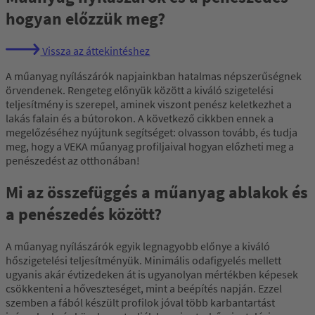
hogyan előzzük meg?
Vissza az áttekintéshez
A műanyag nyílászárók napjainkban hatalmas népszerűségnek
örvendenek. Rengeteg előnyük között a kiváló szigetelési
teljesítmény is szerepel, aminek viszont penész keletkezhet a
lakás falain és a bútorokon. A következő cikkben ennek a
megelőzéséhez nyújtunk segítséget: olvasson tovább, és tudja
meg, hogy a VEKA műanyag profiljaival hogyan előzheti meg a
penészedést az otthonában!
Mi az összefüggés a műanyag ablakok és
a penészedés között?
A műanyag nyílászárók egyik legnagyobb előnye a kiváló
hőszigetelési teljesítményük. Minimális odafigyelés mellett
ugyanis akár évtizedeken át is ugyanolyan mértékben képesek
csökkenteni a hőveszteséget, mint a beépítés napján. Ezzel
szemben a fából készült profilok jóval több karbantartást