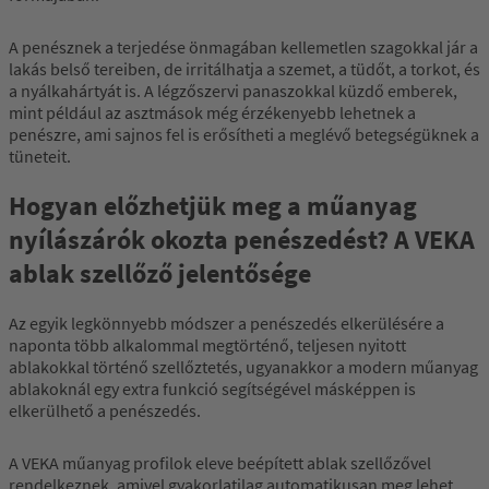
A penésznek a terjedése önmagában kellemetlen szagokkal jár a
lakás belső tereiben, de irritálhatja a szemet, a tüdőt, a torkot, és
a nyálkahártyát is. A légzőszervi panaszokkal küzdő emberek,
mint például az asztmások még érzékenyebb lehetnek a
penészre, ami sajnos fel is erősítheti a meglévő betegségüknek a
tüneteit.
Hogyan előzhetjük meg a műanyag
nyílászárók okozta penészedést? A VEKA
ablak szellőző jelentősége
Az egyik legkönnyebb módszer a penészedés elkerülésére a
naponta több alkalommal megtörténő, teljesen nyitott
ablakokkal történő szellőztetés, ugyanakkor a modern műanyag
ablakoknál egy extra funkció segítségével másképpen is
elkerülhető a penészedés.
A VEKA műanyag profilok eleve beépített ablak szellőzővel
rendelkeznek, amivel gyakorlatilag automatikusan meg lehet