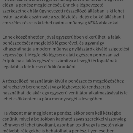
előzni a penész megjelenését. Ennek a légbevezető
szerkezetnek hála úgynevezett résszellőző állásban is ki lehet
nyitni az ablak szárnyát: a szellőztetés idejére bukó állásban 1
cm széles résre is ki lehet nyitni a műanyag VEKA ablakokat.
Ennek köszönhetően jóval egyszerűbben elkerülheti a falak
penészedését a megfelelő légcserével, és ugyanúgy
kihasználhatja a modern műanyag nyílászárók kiváló szigetelési
képességeit. Megfelelő légcsere alatt egészen pontosan azt
értjük, ha a lakás egészére számítva a levegő térfogatának
legalább a fele kicserélődik óránként.
A résszellőző használatán kívül a penészedés megelőzéséhez
páraelszívó berendezést vagy légbevezető rendszert is
használhat, de akár egy egyszerű ventilátor alkalmazásával is le
lehet csökkenteni a pára mennyiségét a levegőben.
Ha viszont már megjelent a penész, akkor sem kell kétségbe
esnünk, mivel a boltokban kapható savas szerekkel viszonylag
könnyen el lehet távolítani, azonban textil vagy fa esetén akár
mélyebb rétegekbe is behatolhat a penész. Ilyen esetben