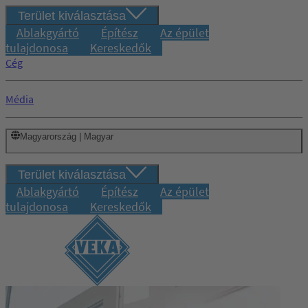
Terület kiválasztása
Ablakgyártó
Építész
Az épület
tulajdonosa
Kereskedők
Cég
Média
Magyarország | Magyar
Terület kiválasztása
Ablakgyártó
Építész
Az épület
tulajdonosa
Kereskedők