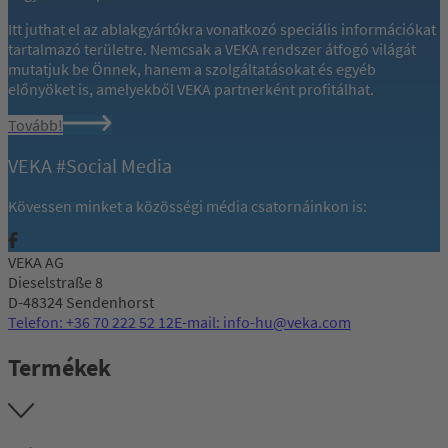
Itt juthat el az ablakgyártókra vonatkozó speciális információkat
tartalmazó területre. Nemcsak a VEKA rendszer átfogó világát
mutatjuk be Önnek, hanem a szolgáltatásokat és egyéb
előnyöket is, amelyekből VEKA partnerként profitálhat.
Tovább!
VEKA #Social Media
Kövessen minket a közösségi média csatornáinkon is:
VEKA AG
Dieselstraße 8
D-48324 Sendenhorst
Telefon: +36 70 222 52 12
E-mail: info-hu@veka.com
Termékek