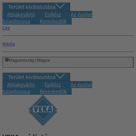
Terület kiválasztása
Ablakgyártó
Építész
Az épület
tulajdonosa
Kereskedők
Cég
Média
Magyarország | Magyar
Terület kiválasztása
Ablakgyártó
Építész
Az épület
tulajdonosa
Kereskedők