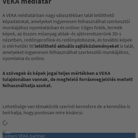
VEKA médiatár
A VEKA médiatárban nagy választékban talál letölthető
képadatokat, amelyeket ingyenesen felhasználhat szerkesztői
munkájához nyomtatásban és online: Céges fotók, termék
képek, az összes műanyag ablak- és ajtórendszerünk 3D-s
nézetben, redőnyprofilok és redőnydobozok, és további képek
is elérhetők! Itt
letölthető aktuális sajtóközleményeket
is talál,
amelyeket ingyenesen felhasználhat szerkesztői munkájához,
nyomtatva és online.
A szövegek és képek jogai teljes mértékben a VEKA
tulajdonában vannak, de megfelelő forrásmegjelölés mellett
felhasználhatja azokat.
Lehetősége van témakörök szerinti keresésre de a keresőbe is
beírhatja, hogy pontosan mire kíváncsi.
Legyen VEKA partner