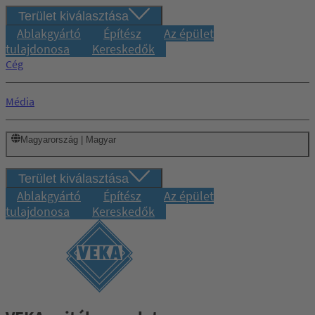
Terület kiválasztása
Ablakgyártó
Építész
Az épület
tulajdonosa
Kereskedők
Cég
Média
Magyarország | Magyar
Terület kiválasztása
Ablakgyártó
Építész
Az épület
tulajdonosa
Kereskedők