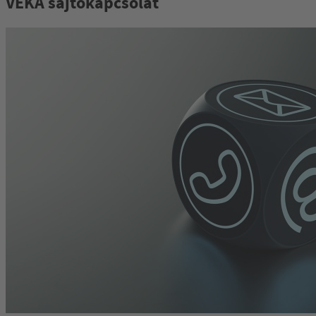
VEKA sajtókapcsolat