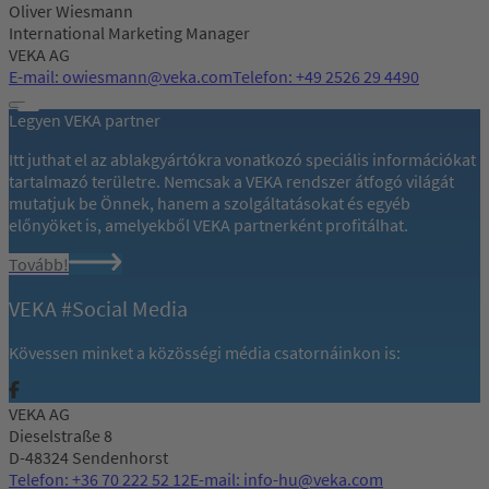
Oliver Wiesmann
International Marketing Manager
VEKA AG
E-mail: owiesmann@veka.com
Telefon: +49 2526 29 4490
Legyen VEKA partner
Itt juthat el az ablakgyártókra vonatkozó speciális információkat
tartalmazó területre. Nemcsak a VEKA rendszer átfogó világát
mutatjuk be Önnek, hanem a szolgáltatásokat és egyéb
előnyöket is, amelyekből VEKA partnerként profitálhat.
Tovább!
VEKA #Social Media
Kövessen minket a közösségi média csatornáinkon is:
VEKA AG
Dieselstraße 8
D-48324 Sendenhorst
Telefon: +36 70 222 52 12
E-mail: info-hu@veka.com