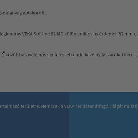
tó műanyag ablakprofil.
7 légkamrás VEKA Softline 82 MD külön említést is érdemel: 82 mm-es
közül: ha kiváló hőszigeteléssel rendelkező nyílászárókat keres, 
 tartalmazó területre. Nemcsak a VEKA rendszer átfogó világát mutat