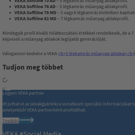
VEKA Softline 70 AD
– 5 légkamrás műanyag ablakprofil.
VEKA Softline 76 AD
– 5 légkamrás műanyag ablakprofil.
VEKA Softline 76 MD
– 5 vagy 6 légkamrás kivitelben kapha
VEKA Softline 82 MD
– 7 légkamrás műanyag ablakprofil.
Mindegyik profil kiváló hőátbocsátási értékkel rendelkezik, de a 
képviseli a műanyag ablakok legújabb generációját.
Válogasson kedvére a VEKA
<b>5 légkamrás műanyag ablakai</b>
Tudjon meg többet
Legyen VEKA partner
Itt juthat el az ablakgyártókra vonatkozó speciális információkat
amelyekből VEKA partnerként profitálhat.
Tovább!
VEKA #Social Media