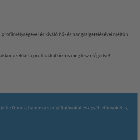
 profilmélységével és kiváló hő- és hangszigetelésével méltón
akkor ezekkel a profilokkal biztos meg lesz elégedve!
juk be Önnek, hanem a szolgáltatásokat és egyéb előnyöket is,