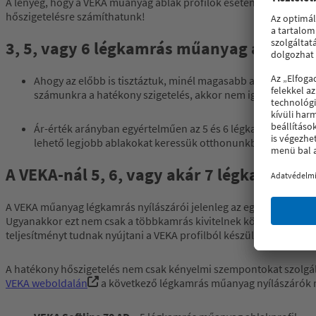
A lényeg, hogy a VEKA műanyag ablak profilok esetén így se úgy 
hőszigetelésre számíthatunk!
3, 5, vagy 6 légkamrás műanyag ablakpro
Ahogy az előbb is tisztáztuk, minél magasabb a légkamrák 
számunkra a hatékony szigetelés, akkor nem igazán éri meg i
Ár-érték arányban egyértelműen az 5 és 6 légkamrás ablakok
lehető legjobb ablakokat keressük otthonunkba vagy az iro
A VEKA-nál 5, 6, vagy akár 7 légkamrás 
A VEKA műanyag légkamrás nyílászárói jelenleg az egyik legjobb hő
Ugyanakkor ezt nem csak a többkamrás kivitelnek köszönhetik: a pr
teljesítményt tudnak nyújtani a VEKA profilból készült nyílászárók
A hatékony hőszigetelés nem csak kényelmi szempontokat szolgál:
VEKA weboldalán
a következő légkamrás műanyag nyílászárók ré