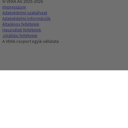
© VEKA AG 2025-2026
Impresszum
Adatvédelmi szabályzat
Adatvédelmi információk
Általános feltételek
Használati feltételek
Jótállási feltételek
A VEKA csoport egyik vállalata