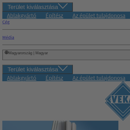
Terület kiválasztása
Ablakgyártó
Építész
Az épület tulajdonosa
Cég
Média
Magyarország | Magyar
Terület kiválasztása
Ablakgyártó
Építész
Az épület tulajdonosa