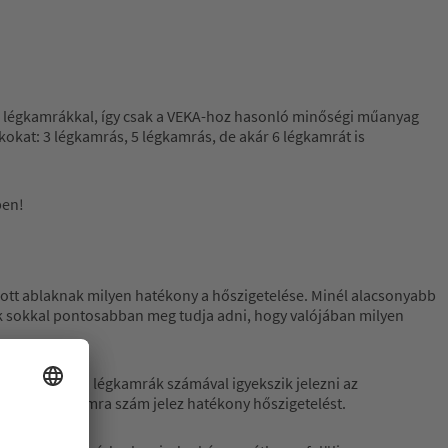
k légkamrákkal, így csak a VEKA-hoz hasonló minőségi műanyag
okat: 3 légkamrás, 5 légkamrás, de akár 6 légkamrát is
ben!
ott ablaknak milyen hatékony a hőszigetelése. Minél alacsonyabb
rték sokkal pontosabban meg tudja adni, hogy valójában milyen
 sok gyártó a légkamrák számával igyekszik jelezni az
agasabb légkamra szám jelez hatékony hőszigetelést.