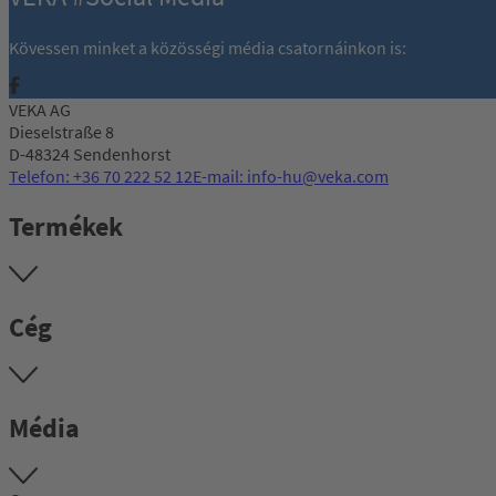
Kövessen minket a közösségi média csatornáinkon is:
VEKA AG
Dieselstraße 8
D-48324 Sendenhorst
Telefon: +36 70 222 52 12
E-mail: info-hu@veka.com
Termékek
Cég
Média