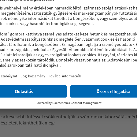
se kell aggódnunk: akár hőátbocsátási tényező, akár légkamra szám
filt válasszunk?
száma, annál jobb hőszigetelésre számíthatunk. A 3 légkamrás abl
lyen nyílászárót vásárolni.
 érik meg legjobban, és ez a piacon is megmutatkozik, mivel az ily
dánkba, akkor akár 7 légkamrás ablakot is választhatunk, aminek a
műanyag ablakot is választhatunk
átbocsátási értéket tudják nyújtani a piacon, ezzel is érdemelték k
ofilok átlagon felüli stabilitása és a többrétegű üvegezési gyártás
.
 a kevesebb fűtéssel csökkenthetjük a szén-dioxid kibocsátás mérté
szleteit tekinthetjük meg: