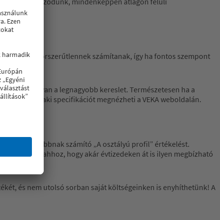
 alapján tájékozódunk, mindenképpen átlagon felüli
akok ma már korszerűtlennek számítanak, így ha fontos szempont
en profilokra van a legnagyobb kereslet. Természetesen ha a
 pontos műszaki specifikációt megnézheti a VEKA weboldalán.
i a legmagasabbnak számító „A osztályú profil” értékelést.
 is hozzájárul ahhoz, hogy akár évtizedeken át is ilyen megbízható
két, és nem utolsó sorban saját költségeinken is enyhíthetünk! A