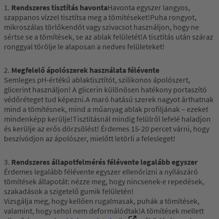
1.
Rendszeres tisztítás havonta
Havonta egyszer langyos,
szappanos vízzel tisztítsa meg a tömítéseket!Puha rongyot,
mikroszálas törlőkendőt vagy szivacsot használjon, hogy ne
sértse se a tömítések, se az ablak felületét!A tisztítás után száraz
ronggyal törölje le alaposan a nedves felületeket!
2.
Megfelelő ápolószerek használata félévente
Semleges pH-értékű ablaktisztítót, szilikonos ápolószert,
glicerint használjon! A glicerin különösen hatékony portaszító
védőréteget tud képezni.A maró hatású szerek nagyot árthatnak
mind a tömítésnek, mind a műanyag ablak profiljának – ezeket
mindenképp kerülje!Tisztításnál mindig felülről lefelé haladjon
és kerülje az erős dörzsölést! Érdemes 15-20 percet várni, hogy
beszívódjon az ápolószer, mielőtt letörli a felesleget!
3.
Rendszeres állapotfelmérés félévente legalább egyszer
Érdemes legalább félévente egyszer ellenőrizni a nyílászáró
tömítések állapotát: nézze meg, hogy nincsenek-e repedések,
szakadások a szigetelő gumik felületén!
Vizsgálja meg, hogy kellően rugalmasak, puhák a tömítések,
valamint, hogy sehol nem deformálódtak!A tömítések mellett