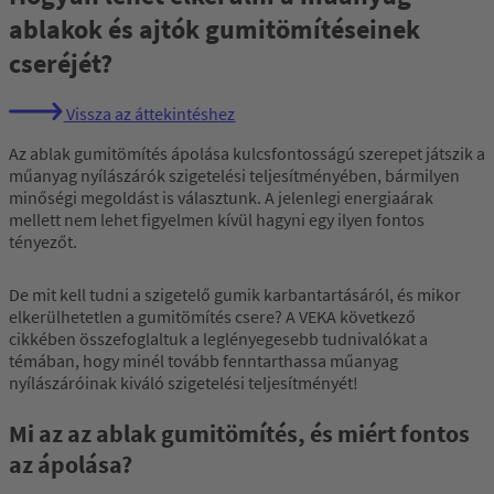
ablakok és ajtók gumitömítéseinek
cseréjét?
Vissza az áttekintéshez
Az ablak gumitömítés ápolása kulcsfontosságú szerepet játszik a
műanyag nyílászárók szigetelési teljesítményében, bármilyen
minőségi megoldást is választunk. A jelenlegi energiaárak
mellett nem lehet figyelmen kívül hagyni egy ilyen fontos
tényezőt.
De mit kell tudni a szigetelő gumik karbantartásáról, és mikor
elkerülhetetlen a gumitömítés csere? A VEKA következő
cikkében összefoglaltuk a leglényegesebb tudnivalókat a
témában, hogy minél tovább fenntarthassa műanyag
nyílászáróinak kiváló szigetelési teljesítményét!
Mi az az ablak gumitömítés, és miért fontos
az ápolása?