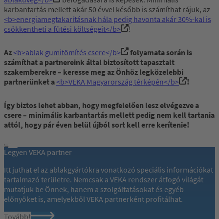
karbantartás mellett akár 50 évvel később is számíthat rájuk, az
<b>energiamegtakarításnak hála pedig havonta akár 30%-kal is
csökkentheti a fűtési költségeit</b>
!
Az
<b>ablak gumitömítés csere</b>
folyamata során is
számíthat a partnereink által biztosított tapasztalt
szakemberekre – keresse meg az Önhöz legközelebbi
partnerünket a
<b>VEKA Magyarország térképén</b>
!
Így biztos lehet abban, hogy megfelelően lesz elvégezve a
csere – minimális karbantartás mellett pedig nem kell tartania
attól, hogy pár éven belül újból sort kell erre kerítenie!
Legyen VEKA partner
Itt juthat el az ablakgyártókra vonatkozó speciális információkat
tartalmazó területre. Nemcsak a VEKA rendszer átfogó világát
mutatjuk be Önnek, hanem a szolgáltatásokat és egyéb
előnyöket is, amelyekből VEKA partnerként profitálhat.
Tovább!