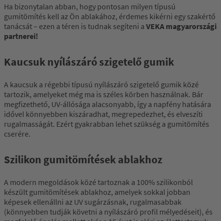
Ha bizonytalan abban, hogy pontosan milyen típusú
gumitömítés kell az Ön ablakához, érdemes kikérni egy szakértő
tanácsát – ezen a téren is tudnak segíteni a
VEKA magyarországi
partnerei!
Kaucsuk nyílászáró szigetelő gumik
A kaucsuk a régebbi típusú nyílászáró szigetelő gumik közé
tartozik, amelyeket még ma is széles körben használnak. Bár
megfizethető, UV-állósága alacsonyabb, így a napfény hatására
idővel könnyebben kiszáradhat, megrepedezhet, és elveszíti
rugalmasságát. Ezért gyakrabban lehet szükség a gumitömítés
cserére.
Szilikon gumitömítések ablakhoz
A modern megoldások közé tartoznak a 100% szilikonból
készült gumitömítések ablakhoz, amelyek sokkal jobban
képesek ellenállni az UV sugárzásnak, rugalmasabbak
(könnyebben tudják követni a nyílászáró profil mélyedéseit), és