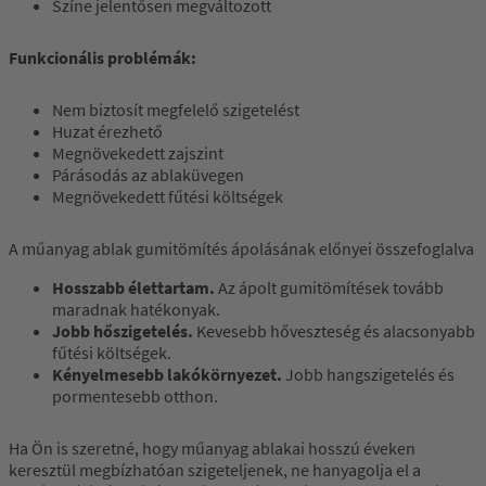
Színe jelentősen megváltozott
Funkcionális problémák:
Nem biztosít megfelelő szigetelést
Huzat érezhető
Megnövekedett zajszint
Párásodás az ablaküvegen
Megnövekedett fűtési költségek
A műanyag ablak gumitömítés ápolásának előnyei összefoglalva
Hosszabb élettartam.
Az ápolt gumitömítések tovább
maradnak hatékonyak.
Jobb hőszigetelés.
Kevesebb hőveszteség és alacsonyabb
fűtési költségek.
Kényelmesebb lakókörnyezet.
Jobb hangszigetelés és
pormentesebb otthon.
Ha Ön is szeretné, hogy műanyag ablakai hosszú éveken
keresztül megbízhatóan szigeteljenek, ne hanyagolja el a