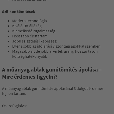
Szilikon tömítések
Modern technológia
Kiváló UV-állóság
Kiemelkedő rugalmasság
Hosszabb élettartam
Jobb szigetelési képesség
Ellenállóbb az időjárási viszontagságokkal szemben
Magasabb ár, de jobb ár-érték arány, hosszú távon
költséghatékonyabb
A műanyag ablak gumitömítés ápolása –
Mire érdemes figyelni?
A műanyag ablak gumitömítés ápolásánál 3 dolgot érdemes
fejben tartani.
Összefoglalva: