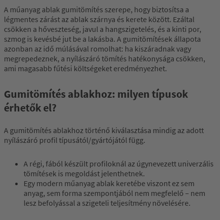
A műanyag ablak gumitömítés szerepe, hogy biztosítsa a
légmentes zárást az ablak szárnya és kerete között. Ezáltal
csökken a hőveszteség, javul a hangszigetelés, és a kinti por,
szmog is kevésbé jut be a lakásba. A gumitömítések állapota
azonban az idő múlásával romolhat: ha kiszáradnak vagy
megrepedeznek, a nyílászáró tömítés hatékonysága csökken,
ami magasabb fűtési költségeket eredményezhet.
Gumitömítés ablakhoz: milyen típusok
érhetők el?
A gumitömítés ablakhoz történő kiválasztása mindig az adott
nyílászáró profil típusától/gyártójától függ.
A régi, fából készült profiloknál az úgynevezett univerzális
tömítések is megoldást jelenthetnek.
Egy modern műanyag ablak keretébe viszont ez sem
anyag, sem forma szempontjából nem megfelelő – nem
lesz befolyással a szigeteli teljesítmény növelésére.