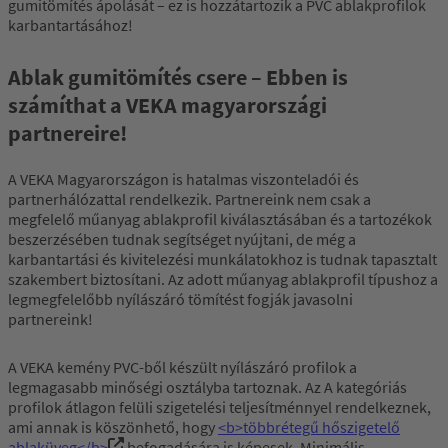
gumitömítés ápolását – ez is hozzátartozik a PVC ablakprofilok
karbantartásához!
Ablak gumitömítés csere – Ebben is
számíthat a VEKA magyarországi
partnereire!
A VEKA Magyarországon is hatalmas viszonteladói és
partnerhálózattal rendelkezik. Partnereink nem csak a
megfelelő műanyag ablakprofil kiválasztásában és a tartozékok
beszerzésében tudnak segítséget nyújtani, de még a
karbantartási és kivitelezési munkálatokhoz is tudnak tapasztalt
szakembert biztosítani. Az adott műanyag ablakprofil típushoz a
legmegfelelőbb nyílászáró tömítést fogják javasolni
partnereink!
A VEKA kemény PVC-ből készült nyílászáró profilok a
legmagasabb minőségi osztályba tartoznak. Az A kategóriás
profilok átlagon felüli szigetelési teljesítménnyel rendelkeznek,
ami annak is köszönhető, hogy
<b>többrétegű hőszigetelő
ablaküveg</b>
befogadására is képesek. Minimális