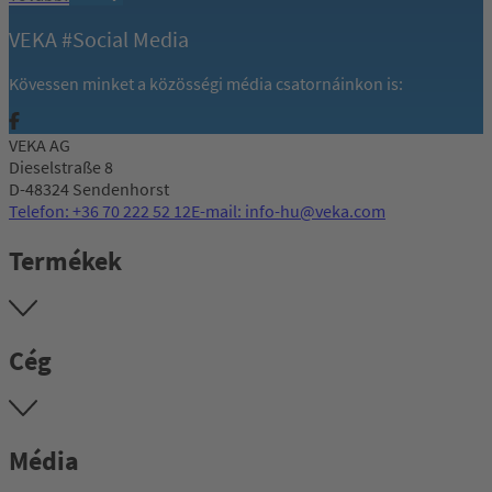
VEKA #Social Media
Kövessen minket a közösségi média csatornáinkon is:
VEKA AG
Dieselstraße 8
D-48324 Sendenhorst
Telefon: +36 70 222 52 12
E-mail: info-hu@veka.com
Termékek
Cég
Média