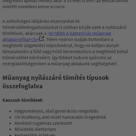
megfelelő ápolás mellett akár a 15 évet is eléri az élettartamuk
mielőtt esedékes lenne a csere.
A szélsőséges időjárási viszonyokat és
hőmérsékletingadozásokat is jobban bírják ezek a nyílászáró
tömítések, akárcsak a
<b>VEKA A kategóriás műanyag
ablakprofiljai</b>
. Télen-nyáron tudják biztosítani a
megfelelő szigetelési teljesítményt, hogy ne kelljen annyit
támaszkodni a fűtő vagy hűtő berendezésre a megfelelő belső
hőmérséklet eléréséért. Így többet tudunk spórolni az
energiaköltségeinken a műanyag ablakunk segítségével!
Műanyag nyílászáró tömítés típusok
összefoglalva
Kaucsuk tömítések
Hagyományos, első generációs megoldás
UV-érzékeny, ami miatt hamarabb öregednek
Kevésbé rugalmas szerkezet
Rövidebb élettartam
Kedvezőbb árfekvés