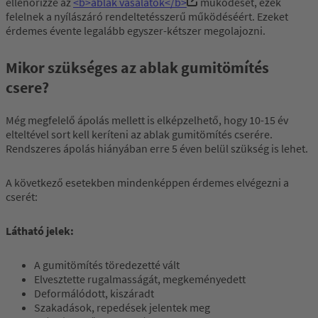
ellenőrizze az
<b>ablak vasalatok</b>
működését, ezek
felelnek a nyílászáró rendeltetésszerű működéséért. Ezeket
érdemes évente legalább egyszer-kétszer megolajozni.
Mikor szükséges az ablak gumitömítés
csere?
Még megfelelő ápolás mellett is elképzelhető, hogy 10-15 év
elteltével sort kell keríteni az ablak gumitömítés cserére.
Rendszeres ápolás hiányában erre 5 éven belül szükség is lehet.
A következő esetekben mindenképpen érdemes elvégezni a
cserét:
Látható jelek:
A gumitömítés töredezetté vált
Elvesztette rugalmasságát, megkeményedett
Deformálódott, kiszáradt
Szakadások, repedések jelentek meg