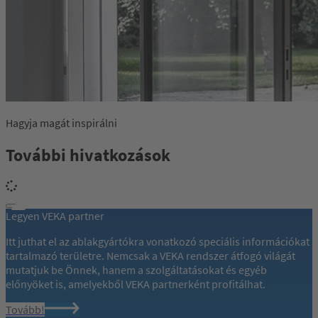
Hagyja magát inspirálni
További hivatkozások
Legyen VEKA partner
Itt juthat el az ablakgyártókra vonatkozó speciális információkat
tartalmazó területre. Nemcsak a VEKA rendszer átfogó világát
mutatjuk be Önnek, hanem a szolgáltatásokat és egyéb
előnyöket is, amelyekből VEKA partnerként profitálhat.
Tovább!