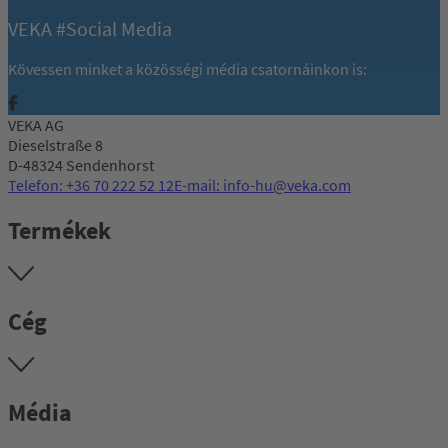
VEKA #Social Media
Kövessen minket a közösségi média csatornáinkon is:
VEKA AG
Dieselstraße 8
D-48324 Sendenhorst
Telefon: +36 70 222 52 12
E-mail: info-hu@veka.com
Termékek
Cég
Média