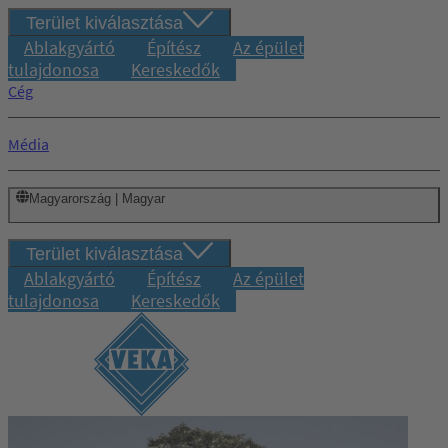
Terület kiválasztása
Ablakgyártó
Építész
Az épület
tulajdonosa
Kereskedők
Cég
Média
Magyarország | Magyar
Terület kiválasztása
Ablakgyártó
Építész
Az épület
tulajdonosa
Kereskedők