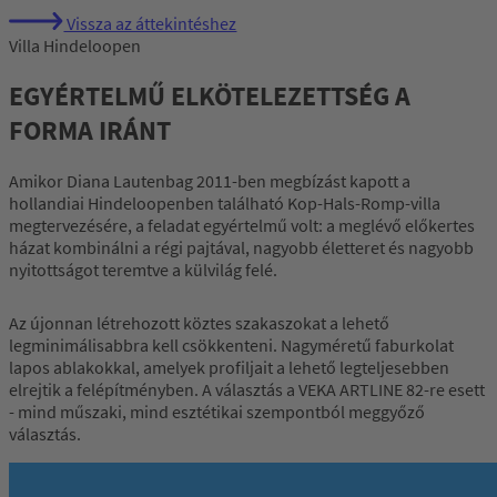
Vissza az áttekintéshez
Villa Hindeloopen
EGYÉRTELMŰ ELKÖTELEZETTSÉG A
FORMA IRÁNT
Amikor Diana Lautenbag 2011-ben megbízást kapott a
hollandiai Hindeloopenben található Kop-Hals-Romp-villa
megtervezésére, a feladat egyértelmű volt: a meglévő előkertes
házat kombinálni a régi pajtával, nagyobb életteret és nagyobb
nyitottságot teremtve a külvilág felé.
Az újonnan létrehozott köztes szakaszokat a lehető
legminimálisabbra kell csökkenteni. Nagyméretű faburkolat
lapos ablakokkal, amelyek profiljait a lehető legteljesebben
elrejtik a felépítményben. A választás a VEKA ARTLINE 82-re esett
- mind műszaki, mind esztétikai szempontból meggyőző
választás.